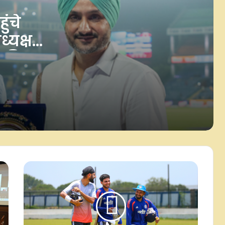
संन्यास, इंग्लैंड के लिए खेले 4 मैच
ुंचे
्यक्ष
28 अगस्त से विमेंस एशिया कप की
शुरुआत, इस दिन खेला जाएगा भारत-
त किया
पाकिस्तान के बीच 'हाईवोल्टेज मैच'
डीपीएल 2026: यजस बल्ले से चमके,
गेंदबाजी में नवदीप ने दिखाई धार, आउटर
दिल्ली वॉरियर्स ने हासिल की दूसरी जीत
अर्जेंटीना में 15 जुलाई 'नेशनल फुटबॉल
टीम्स डे' के रूप में मनाया जाएगा, एएफए ने
की घोषणा
काउंटी चैंपियनशिप: लंकाशायर का दांव,
आखिरी 6 मुकाबलों के लिए पाकिस्तानी
स्पिनर नोमान अली को जोड़ा
सीडब्ल्यूजी पदक विजेता शिल्पा का घर