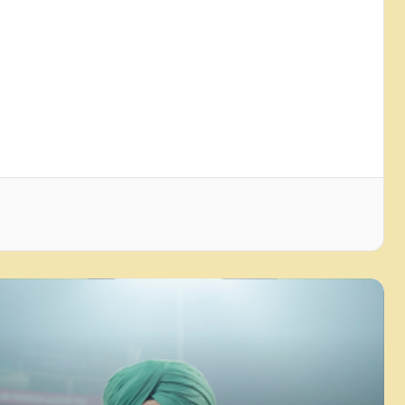
दिल्ली प्रीमियर लीग में पहुंचे हरभजन सिंह,
डीडीसीए अध्यक्ष रोहन जेटली ने सम्मानित
किया
जन्मदिन विशेष: दीपक चाहर ने निभाया बेटे
होने का फर्ज, टीम इंडिया से वापस लिया था
नाम
रियल मैड्रिड ने 19 साल फॉरवर्ड यान
डियोमांडे को साइन किया
जेके ओपन 2026: बेंगलुरु के गोल्फर
खलिन जोशी ने बनाई बढ़त
जॉन टर्नर ने 25 साल की उम्र में लिया