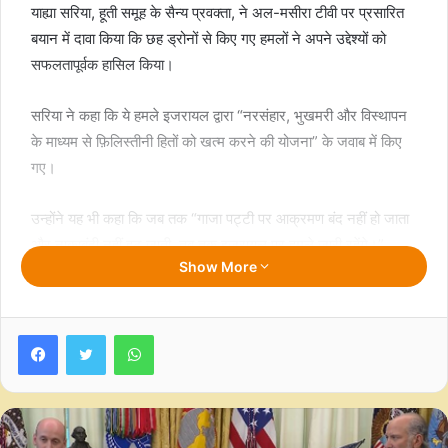
याह्या सरिया, हूती समूह के सैन्य प्रवक्ता, ने अल-मसीरा टीवी पर प्रसारित
बयान में दावा किया कि छह ड्रोनों से किए गए हमलों ने अपने उद्देश्यों को
सफलतापूर्वक हासिल किया।
सरिया ने कहा कि ये हमले इजरायल द्वारा “नरसंहार, भुखमरी और विस्थापन
के माध्यम से फ़िलिस्तीनी हितों को खत्म करने की योजना” के जवाब में किए
गए।
उन्होंने यह भी कहा कि जब तक “गाजा पट्टी पर आक्रमण बंद नहीं हो जाता
और नाकाबंदी नहीं हट जाती, तब तक इजरायल पर हमले जारी रहेंगे।”
Show More
समाचार एजेंसी सिन्हुआ के अनुसार, समूह के कथित हमलों के बारे में
इजरायल की ओर से तत्काल कोई टिप्पणी नहीं की गई है।
Facebook
Twitter
WhatsApp
अक्टूबर 2023 में गाजा में युद्ध शुरू होने के बाद से, हूती समूह ने
फिलिस्तीनियों के साथ एकजुटता का हवाला देते हुए इजरायल की ओर दर्जनों
मिसाइल और ड्रोन दागे हैं।