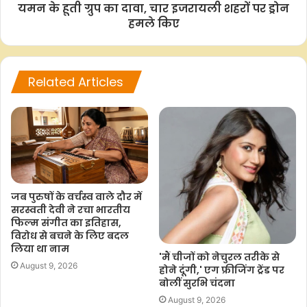
यमन के हूती ग्रुप का दावा, चार इजरायली शहरों पर ड्रोन
b
s
t
L
e
हमले किए
o
A
e
i
o
p
r
n
k
p
k
Related Articles
जब पुरुषों के वर्चस्व वाले दौर में
सरस्वती देवी ने रचा भारतीय
फिल्म संगीत का इतिहास,
विरोध से बचने के लिए बदल
लिया था नाम
'मैं चीजों को नेचुरल तरीके से
August 9, 2026
होने दूंगी,' एग फ्रीजिंग ट्रेंड पर
बोलीं सुरभि चंदना
August 9, 2026