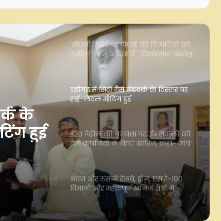
'सीएजी रिपोर्ट पर पीएसी की टिप्पणियों को
गंभीरता से लें अधिकारी', विधानसभा अध्यक्ष
का विभागों को आदेश
चंडीगढ़ में सिटी गैस नेटवर्क के विस्तार पर
हाई-लेवल मीटिंग हुई
ई20 पेट्रोल की गुणवत्ता पर उठे सवालों को
तेल कंपनियों ने किया खारिज, कहा- जांच
र्क के
में नहीं मिली कोई गड़बड़ी
िंग हुई
भारत और रूस ने रेलवे, ड्रोन, एसजे-100
विमानों और महत्वपूर्ण खनिज क्षेत्रों में
र उठे
सहयोग बढ़ाने पर जताई सहमति
ने
राष्ट्रीय हथकरघा दिवस पर वित्त मंत्री निर्मला
ें नहीं
सीतारमण की अपील, बोलीं- 'हथकरघा
अपनाएं, बुनकर परिवारों का करें समर्थन'