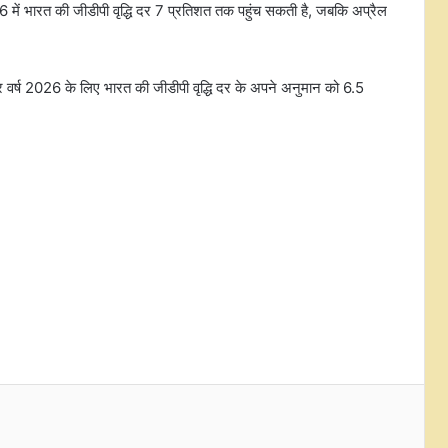
026 में भारत की जीडीपी वृद्धि दर 7 प्रतिशत तक पहुंच सकती है, जबकि अप्रैल
पीयूष गोयल ने ब्रिक्स सम्मेलन में जयपुर
की सांगानेरी विरासत का प्रदर्शन किया
ंडर वर्ष 2026 के लिए भारत की जीडीपी वृद्धि दर के अपने अनुमान को 6.5
अमेरिका बना भारत का सबसे बड़ा एलपीजी
आपूर्तिकर्ता, आयात में हिस्सेदारी बढ़कर 67
प्रतिशत पहुंची: हरदीप सिंह पुरी
खरीफ सीजन में किसानों को पर्याप्त मात्रा में
मिल रही खाद, यूरिया और डीएपी की कोई
कमी नहीं: सरकार
पाकिस्तान में 63 फीसदी आबादी पौष्टिक
भोजन खरीदने में असमर्थ, 16.1 करोड़ लोग
प्रभावित
पीएलआई में फार्मास्युटिकल सेक्टर के
लिए जारी की गई 6,659 करोड़ रुपए की
प्रोत्साहन राशि : केंद्र