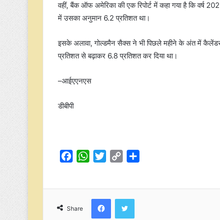
वहीं, बैंक ऑफ अमेरिका की एक रिपोर्ट में कहा गया है कि वर्ष 2
में उसका अनुमान 6.2 प्रतिशत था।
इसके अलावा, गोल्डमैन सैक्स ने भी पिछले महीने के अंत में कैले
प्रतिशत से बढ़ाकर 6.8 प्रतिशत कर दिया था।
–आईएएनएस
डीबीपी
F
W
T
C
S
a
h
w
o
h
c
a
i
p
a
e
t
t
y
r
Facebook
Twitter
b
s
t
L
e
Share