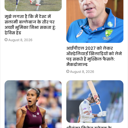
F
W
T
C
S
a
h
w
o
h
मुझे लगता है कि मैं टेस्ट में
c
a
i
p
a
सलामी बल्लेबाज के तौर पर
अच्छी भूमिका निभा सकता हूं:
e
t
t
y
r
ट्रेविस हेड
b
s
t
L
e
August 8, 2026
o
A
e
i
आईपीएल 2027 को लेकर
o
p
r
n
ऑस्ट्रेलियाई खिलाड़ियों को लेने
k
p
k
पड़ सकते हैं मुश्किल फैसले:
मैकडोनाल्ड
August 8, 2026