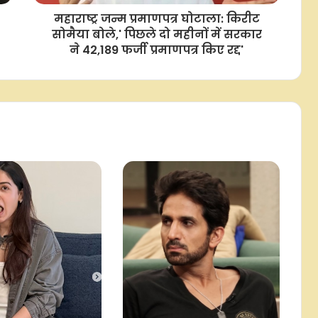
पूरे, कहा- जीवन के हर पड़ाव पर साथ देने
वालों का शुक्रिया
महाराष्ट्र जन्म प्रमाणपत्र घोटाला: किरीट
सोमैया बोले,' पिछले दो महीनों में सरकार
ने 42,189 फर्जी प्रमाणपत्र किए रद्द'
जेपीएससी-जेएसएसी विवाद: आंदोलित छात्रों
के बीच रांची पहुंचे पीयूष मिश्रा, बोले-
आपकी आवाज जायज, गाया ‘आरंभ है प्रचंड’
अभिनेत्री प्राजक्ता माली ने अपनाई वीगन
लाइफस्टाइल, मंदिर में आशीर्वाद लेकर
सुनाया फैसला
ऑपरेशन थिएटर में सर्जरी के दौरान सोनू
निगम ने डॉक्टरों के लिए गाया गाना, फैंस
ने की स्वस्थ रहने की कामना
यौन उत्पीड़न मामले में मशहूर निर्देशक
शकील नूरानी गिरफ्तार, 12 अगस्त तक
पुलिस को मिली कस्टडी
शादी और मां बनने के दबाव पर गुलफाम