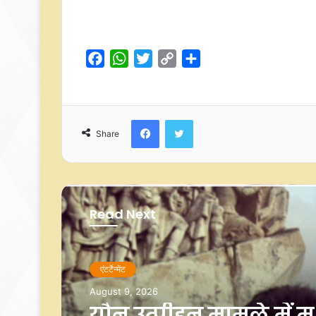
F
W
T
C
S
a
h
w
o
h
c
a
i
p
a
e
t
t
y
r
Facebook
Twitter
b
s
t
L
e
Share
o
A
e
i
o
p
r
n
k
p
k
Read Next
एंटर्टेन्मेंट
एंटर्टेन्मेंट
August 9, 2026
August 9, 2026