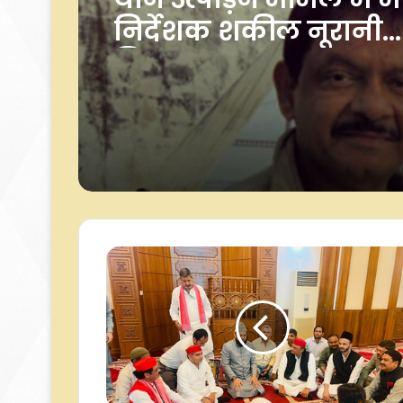
यौन उत्पीड़न मामले में 
निर्देशक शकील नूरानी
शादी और मां बनने के द
गिरफ्तार, 12 अगस्त तक
गुलफाम खान बोलीं, ऐस
को मिली कस्टडी
फैसला लें जिस पर 10 स
भी गर्व हो