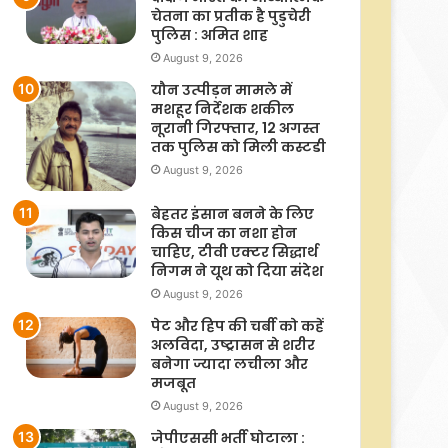
चेतना का प्रतीक है पुडुचेरी
पुलिस : अमित शाह
August 9, 2026
यौन उत्पीड़न मामले में
मशहूर निर्देशक शकील
नूरानी गिरफ्तार, 12 अगस्त
तक पुलिस को मिली कस्टडी
August 9, 2026
बेहतर इंसान बनने के लिए
किस चीज का नशा होन
चाहिए, टीवी एक्टर सिद्धार्थ
निगम ने यूथ को दिया संदेश
August 9, 2026
पेट और हिप की चर्बी को कहें
अलविदा, उष्ट्रासन से शरीर
बनेगा ज्यादा लचीला और
मजबूत
August 9, 2026
जेपीएससी भर्ती घोटाला :