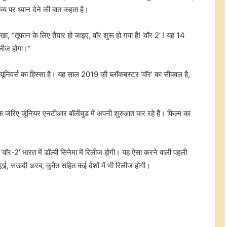
्य पर ध्यान देने की बात कहता है।
, “तूफान के लिए तैयार हो जाइए, वॉर शुरू हो गया है! ‘वॉर 2’ ! यह 14
रिलीज होगा।”
ाई यूनिवर्स का हिस्सा है। यह साल 2019 की ब्लॉकबस्टर ‘वॉर’ का सीक्वल है,
म के जरिए जूनियर एनटीआर बॉलीवुड में अपनी शुरुआत कर रहे हैं। फिल्म का
केबीसी के ग्रैंड प्रीमियर में 'बंटवारा 1947' की
पूरी स्टारकास्ट, अमिताभ के साथ आमिर
खान भी आएंगे नजर
2’ भारत में डॉल्बी सिनेमा में रिलीज होगी। यह ऐसा करने वाली पहली
कम उम्र में शोहरत, फिर विवादों ने घेरा… ऐसी
यूएई, सऊदी अरब, कुवैत सहित कई देशों में भी रिलीज होगी।
रही हंसिका मोटवानी की फिल्मी और निजी
जिंदगी
शाम कौशल के फिल्म इंडस्ट्री में 46 साल
पूरे, कहा- जीवन के हर पड़ाव पर साथ देने