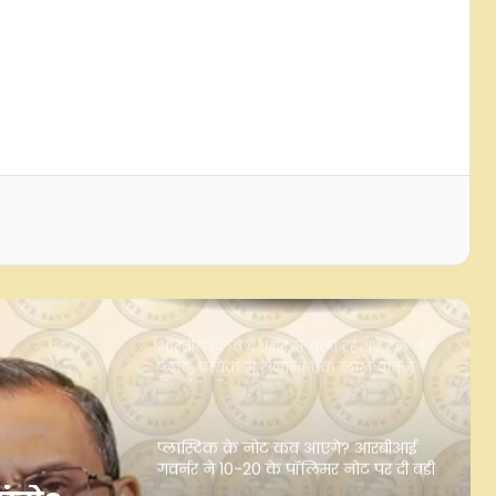
मेटा और अन्य सोशल मीडिया प्लेटफॉर्म को
स्थानीय कानूनों का करना होगा पालन:
सरकारी सूत्र
उतार-चढ़ाव भरे सत्र के बाद भारतीय शेयर
बाजार मामूली बढ़त के साथ हरे निशान में
बंद, सेंसेक्स 152 अंक उछला
भारतीय रेलवे देशभर में चला रहा 19 रेल नीर
प्लांट, प्रत्येक में रोजाना एक लाख बोतल
निर्माण की क्षमता
प्लास्टिक के नोट कब आएंगे? आरबीआई
गवर्नर ने 10-20 के पॉलिमर नोट पर दी बड़ी
अपडेट
पहली तिमाही में केंद्र सरकार की शुद्ध
प्राप्तियां 10.49 लाख करोड़ रुपए रहीं, जो पूरे
साल के लक्ष्य का 28.7 प्रतिशत है