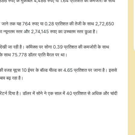
1,886 रुपए के मुकाबले 4,486 रुपए या 1.64 प्रतिशत की कमजोरी के साथ
लिखे जाने तक यह 764 रुपए या 0.28 प्रतिशत की तेजी के साथ 2,72,650
 का न्यूनतम स्तर और 2,74,145 रुपए का उच्चतम स्तर छुआ है।
वट देखी जा रही है। कॉमेक्स पर सोना 0.39 प्रतिशत की कमजोरी के साथ
 के साथ 75.778 डॉलर प्रति बैरल पर था।
आरबीआई की नीतिगत स्थिरता और बेहतर
विकास-महंगाई अनुमान से अर्थव्यवस्था पर
ावट की वजह यूएस 10 ईयर के बॉल्ड यील्ड का 4.65 प्रतिशत पर जाना है। इससे
बढ़ा भरोसा: उद्योग जगत
ाव बढ़ रहा है।
मार्क जुकरबर्ग ने सीएसएएम, डीपफेक
रिटर्न दिया है। डॉलर में सोने ने एक साल में 40 प्रतिशत से अधिक और चांदी
कंटेंट और ऑपरेटिंग सिस्टम में एरर को
लेकर भारत सरकार से मांगी माफी
रक्षाबंधन पर भाइयों तक समय पर पहुंचेंगे
पार्सल, डाक विभाग ने दिल्ली के 34
डाकघरों में स्थापित किए विशेष काउंटर