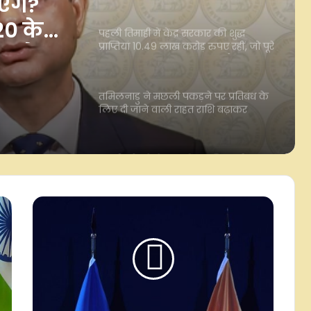
रकार की
ख करोड़
तमिलनाडु ने मछली पकड़ने पर प्रतिबंध के
लिए दी जाने वाली राहत राशि बढ़ाकर
लक्ष्य
7000 रुपए की
भारतीय रेलवे ने जुलाई तक वित्त वर्ष 2027
के पूंजीगत व्यय का 39 प्रतिशत खर्च किया:
सरकार
आरबीआई की नीतिगत स्थिरता और बेहतर
विकास-महंगाई अनुमान से अर्थव्यवस्था पर
बढ़ा भरोसा: उद्योग जगत
मार्क जुकरबर्ग ने सीएसएएम, डीपफेक
कंटेंट और ऑपरेटिंग सिस्टम में एरर को
लेकर भारत सरकार से मांगी माफी
रक्षाबंधन पर भाइयों तक समय पर पहुंचेंगे
पार्सल, डाक विभाग ने दिल्ली के 34