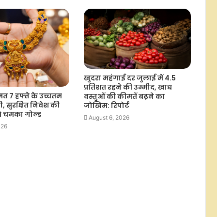
रियल एस्टेट दिग्गज सिग्नेचर ग्लोबल
इंडिया को पहली तिमाही में 16.5 करोड़ रुपए
का घाटा, रेवेन्यू भी घटा
भारत का डीपीआई मॉडल बना डिजिटल
कूटनीति का प्रमुख स्तंभ, एआई के साथ बढ़
रही वैश्विक पहुंच: रिपोर्ट
खुदरा महंगाई दर जुलाई में 4.5
प्रतिशत रहने की उम्मीद, खाद्य
फोनपे ने लॉन्च की एफडी डिस्ट्रीब्यूशन सेवा,
त 7 हफ्ते के उच्चतम
वस्तुओं की कीमतें बढ़ने का
अब ऐप पर ही खुल सकेगी फिक्स्ड डिपॉजिट;
ची, सुरक्षित निवेश की
जोखिम: रिपोर्ट
100 रुपए से शुरू होगी डेली आरडी
से चमका गोल्ड
August 6, 2026
026
कैबिनेट ने असम में 8,970 करोड़ रुपए की
गुवाहाटी-तेजपुर 4-लेन हाईवे परियोजना
को दी मंजूरी
दिल्ली हाईकोर्ट ने करोलबाग में नकली
लग्जरी ब्रांड बेचने वाले वेंडर्स के खिलाफ
कार्रवाई का दिया आदेश