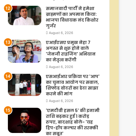
समाजवादी पार्टी ने हमेशा
ब्राह्मणों का अपमान किया:
भाजपा विधायक नंद किशोर
गुर्जर
August 6, 2026
एआईएसए प्रमुख नेहा 7
अगस्त से शुरू होने वाले
'जेनजी राइजिंग' अभियान
का नेतृत्व करेंगी
August 6, 2026
एसआईआर प्रक्रिया पर 'आप'
का चुनाव आयोग पर सवाल,
शिफ्टेड वोटरों का डेटा साझा
करने की मांग
August 6, 2026
'एमटीवी हसल 5' की इनामी
राशि बढ़कर हुई 1 करोड़
रुपए, बादशाह बोले- 'यह
हिप-हॉप कल्चर की तरक्की
का सबूत'