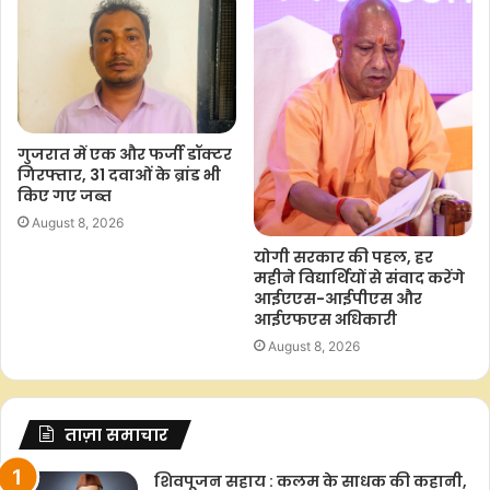
विकेटी/एसकेपी
F
W
T
C
S
गुजरात में एक और फर्जी डॉक्टर
a
h
w
o
h
गिरफ्तार, 31 दवाओं के ब्रांड भी
किए गए जब्त
c
a
i
p
a
August 8, 2026
e
t
t
y
r
b
s
t
L
e
योगी सरकार की पहल, हर
महीने विद्यार्थियों से संवाद करेंगे
o
A
e
i
आईएएस-आईपीएस और
o
p
r
n
आईएफएस अधिकारी
k
p
k
August 8, 2026
ताज़ा समाचार
शिवपूजन सहाय : कलम के साधक की कहानी,