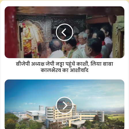
सीएम योगी ने कहा कि पश्चिम बंगाल के अंदर टीएमसी सरकार ने 2010 में
118 मुस्लिम जातियों को ओबीसी में शामिल कर पिछले 14 वर्ष से लगातार
ओबीसी के अधिकार में पूरी तरह डकैती डाली है। उन्होंने कहा कि ओबीसी के
आरक्षण का लाभ मुस्लिमों को दिए जाने पर कलकत्ता उच्च न्यायालय ने जो
निर्णय दिया है, वह टीएमसी सरकार के असंवैधानिक कृत्य पर जोरदार तमाचा
है। धार्मिक आधार पर आरक्षण असंवैधानिक है, यह बहुत स्पष्ट कहते हुए
कलकत्ता उच्च न्यायालय ने सभी मुस्लिम जातियों को ओबीसी आरक्षण से बाहर
बीजेपी अध्यक्ष जेपी नड्डा पहुंचे काशी, लिया बाबा
किया है।
कालभैरव का आशीर्वाद
सीएम योगी ने कहा कि इंडी गठबंधन के दल मुस्लिम तुष्टीकरण के लिए किसी
भी हद तक जा सकते हैं। बिहार के अंदर आरजेडी के नेता लालू प्रसाद यादव
जी पहले ही बोल चुके हैं कि सभी मुसलमानों को आरक्षण मिलना चाहिए। अब
यह आरक्षण कहां से मिलेगा, जाहिर सी बात है कि ये लोग ओबीसी, एससी-
एसटी के आरक्षण में से बांटकर मुसलमानों को देना चाहते हैं।
मुख्यमंत्री योगी ने सपा पर निशाना साधते हुए कहा कि समाजवादी पार्टी ने तो