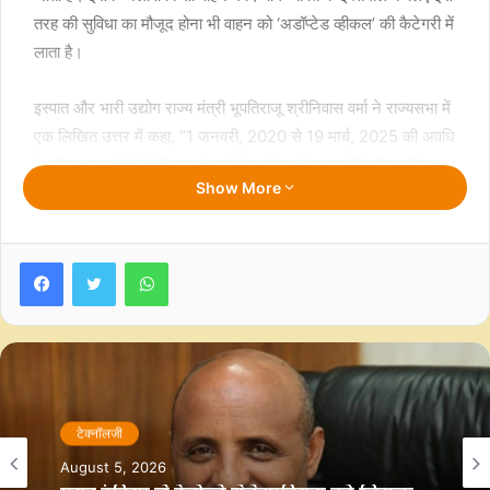
तरह की सुविधा का मौजूद होना भी वाहन को ‘अडॉप्टेड व्हीकल’ की कैटेगरी में
लाता है।
इस्पात और भारी उद्योग राज्य मंत्री भूपतिराजू श्रीनिवास वर्मा ने राज्यसभा में
एक लिखित उत्तर में कहा, “1 जनवरी, 2020 से 19 मार्च, 2025 की अवधि
के दौरान कुल 96,265 वाहन ‘अडॉप्टेड व्हीकल’ के रूप में पंजीकृत किए
Show More
गए।”
केंद्रीय मंत्री ने कहा कि मोटर वाहन अधिनियम के सेक्शन 52, 1989
Facebook
Twitter
WhatsApp
नियम 47ए, नियम 47बी और केंद्रीय मोटर वाहन नियम के नियम 112 में
वाहन में ऑल्टरेशन या रेट्रो फिटमेंट और परिवर्तन के अनुमोदन से जुड़े
प्रावधान हैं।
ऑर्थोपेडिक फिजिकल डिसेबिलिटी या 40 प्रतिशत से ज्यादा की डिसेबिलिटी
वाले दिव्यांग जीएसटी की रियायती दर पर भारी उद्योग मंत्रालय (एमएचआई)
टेक्नॉलजी
से प्रमाण पत्र के साथ अडॉप्टेड कार खरीद सकते हैं।
August 5, 2026