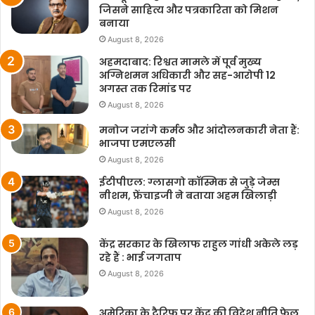
b
s
t
L
e
जिसने साहित्य और पत्रकारिता को मिशन
बनाया
o
A
e
i
August 8, 2026
o
p
r
n
अहमदाबाद: रिश्वत मामले में पूर्व मुख्य
k
p
k
अग्निशमन अधिकारी और सह-आरोपी 12
अगस्त तक रिमांड पर
August 8, 2026
मनोज जरांगे कर्मठ और आंदोलनकारी नेता हैं:
भाजपा एमएलसी
August 8, 2026
ईटीपीएल: ग्लासगो कॉस्मिक से जुड़े जेम्स
नीशम, फ्रेंचाइजी ने बताया अहम खिलाड़ी
August 8, 2026
केंद्र सरकार के खिलाफ राहुल गांधी अकेले लड़
रहे हैं : भाई जगताप
August 8, 2026
अमेरिका के टैरिफ पर केंद्र की विदेश नीति फेल,