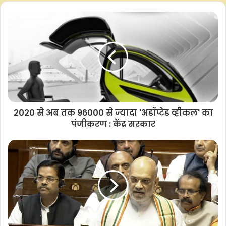
समग्र एथलेटिसिज्म पर भी ध्यान दे रहे हैं। विकेटों के बीच दौड़ना एक
विज्ञान है और कोहली, रोहित और धोनी जैसे खिलाड़ी इसमें माहिर हैं।”
डेटा से यह भी पता चला कि:
• विराट कोहली 8,004 रन के साथ आईपीएल के सबसे ज़्यादा रन बनाने
वाले खिलाड़ी बने हुए हैं, जिससे आधुनिक समय के महान खिलाड़ी के रूप में
उनकी स्थिति मजबूत हुई है।
2020 से अब तक 96000 से ज्यादा 'अडॉप्टेड व्हीकल' का
पंजीकरण : केंद्र सरकार
• रोहित शर्मा ने अपनी टीम के लिए लगातार अच्छा प्रदर्शन करते हुए
6,628 रन बनाए हैं।
• एमएस धोनी 5,243 रन के साथ अंतिम फिनिशर बने हुए हैं।
कोच ज्वाला सिंह ने कोहली की निरंतरता की प्रशंसा की। उन्होंने कहा, “यह
सिर्फ़ प्रतिभा की बात नहीं है; यह अनुशासन की बात है। उनकी अनुकूलन
क्षमता, उनकी फिटनेस के साथ मिलकर उन्हें दूसरों से अलग बनाती है।”