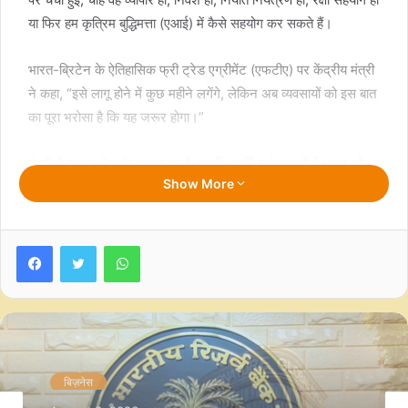
या फिर हम कृत्रिम बुद्धिमत्ता (एआई) में कैसे सहयोग कर सकते हैं।
भारत-ब्रिटेन के ऐतिहासिक फ्री ट्रेड एग्रीमेंट (एफटीए) पर केंद्रीय मंत्री
ने कहा, “इसे लागू होने में कुछ महीने लगेंगे, लेकिन अब व्यवसायों को इस बात
का पूरा भरोसा है कि यह जरूर होगा।”
मंत्री ने बताया, “इसके आधार पर वे अपनी आपूर्ति श्रृंखलाओं में भारत को
Show More
शामिल करना शुरू करेंगे, उत्पाद विकसित करेंगे, ऑर्डर देंगे और गुणवत्ता
सुनिश्चित करेंगे। ये सभी गतिविधियां अब शुरू होंगी। इस निश्चितता के
कारण निवेश भी आना शुरू हो जाएगा।”
Facebook
Twitter
WhatsApp
पारंपरिक क्षेत्रों के अलावा, इस समझौते से इंजीनियरिंग सामान,
इलेक्ट्रॉनिक्स, फार्मा, रसायन, प्लास्टिक और खाद्य प्रसंस्करण उद्योगों को
बढ़ावा मिलने की उम्मीद है, जो भारत के विनिर्माण भविष्य के लिए महत्वपूर्ण हैं।
यह उच्च गुणवत्ता वाले ब्रिटिश सामान को भारतीय उपभोक्ताओं के लिए और
भी किफायती बना देगा।
बिज़नेस