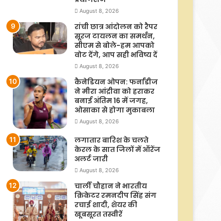
August 8, 2026
रांची छात्र आंदोलन को रैपर
सूरज टायलन का समर्थन,
सीएम से बोले-हम आपको
वोट देंगे, आप सही भविष्य दें
August 8, 2026
कैनेडियन ओपन: फर्नांडीज
ने मीरा आंद्रीवा को हराकर
बनाई अंतिम 16 में जगह,
ओसाका से होगा मुकाबला
August 8, 2026
लगातार बारिश के चलते
केरल के सात जिलों में ऑरेंज
अलर्ट जारी
August 8, 2026
चार्ली चौहान ने भारतीय
क्रिकेटर रमनदीप सिंह संग
रचाई शादी, शेयर की
खूबसूरत तस्वीरें