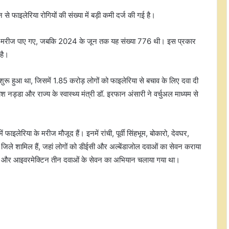
 से फाइलेरिया रोगियों की संख्या में बड़ी कमी दर्ज की गई है।
ं 268 मरीज पाए गए, जबकि 2024 के जून तक यह संख्या 776 थी। इस प्रकार
 है।
रू हुआ था, जिसमें 1.85 करोड़ लोगों को फाइलेरिया से बचाव के लिए दवा दी
नड्डा और राज्य के स्वास्थ्य मंत्री डॉ. इरफान अंसारी ने वर्चुअल माध्यम से
असम में बाढ़ से 13 जिलों में 15 लाख से
अधिक लोग प्रभावित, मृतकों की संख्या 98
तक पहुंची
 फाइलेरिया के मरीज मौजूद हैं। इनमें रांची, पूर्वी सिंहभूम, बोकारो, देवघर,
बसपा संग ब्राह्मण समाज के जुड़ाव से
जिले शामिल हैं, जहां लोगों को डीईसी और अल्बेंडाजोल दवाओं का सेवन कराया
विचलित होकर सपा ने पीडीए में 'पी' से जोड़ा
जोल और आइवरमेक्टिन तीन दवाओं के सेवन का अभियान चलाया गया था।
'पंडित': मायावती
'लोहिया के विचारों को त्याग परिवारवाद को
बनाया राजनीति का आधार', अखिलेश यादव
पर ब्रजेश पाठक का हमला