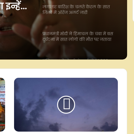
लर्ट
प्रधानमंत्री मोदी ने हिमाचल के चंबा में बस
दुर्घटना में सात लोगों की मौत पर जताया
दुख
तमिलनाडु के डेयरी नेटवर्क में 22,500
बोले-
दुधारू गायें जोड़ने की तैयारी, ग्रामीणों को दी
न्हें
जाएंगी मुफ्त
असम में बाढ़ से 13 जिलों में 15 लाख से
अधिक लोग प्रभावित, मृतकों की संख्या 98
तक पहुंची
बसपा संग ब्राह्मण समाज के जुड़ाव से
विचलित होकर सपा ने पीडीए में 'पी' से जोड़ा
'पंडित': मायावती
'लोहिया के विचारों को त्याग परिवारवाद को
बनाया राजनीति का आधार', अखिलेश यादव
पर ब्रजेश पाठक का हमला