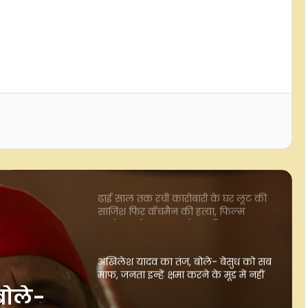
दिल्ली में कांवड़ मार्गों पर कड़ी सुरक्षा,
वीएचपी-बजरंग दल के स्वयंसेवक भी
संभाल रहे ड्यूटी
मेरठ में शिवभक्तों पर पुष्पवर्षा करेंगे
मुख्यमंत्री योगी, सुरक्षा के कड़े इंतजाम
ढाई साल तक रची कारोबारी के घर लूट की
साजिश फिर वॉचमैन की हत्या, फिल्म
डायरेक्टर के ड्राइवर समेत 5 गिरफ्तार
अखिलेश यादव का तंज, बोले- बेसुध को सब
माफ, जनता इन्हें क्षमा करने के मूड में नहीं
लगातार बारिश के चलते केरल के सात
जिलों में ऑरेंज अलर्ट जारी
 केरल