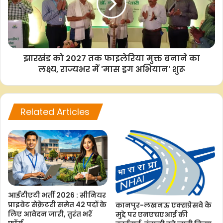
F
W
T
C
S
झारखंड को 2027 तक फाइलेरिया मुक्त बनाने का
a
h
w
o
h
लक्ष्य, राज्यभर में 'मास ड्रग अभियान' शुरू
c
a
i
p
a
e
t
t
y
r
b
s
t
L
e
Related Articles
o
A
e
i
o
p
r
n
k
p
k
आईटीएटी भर्ती 2026 : सीनियर
प्राइवेट सेक्रेटरी समेत 42 पदों के
कानपुर-लखनऊ एक्सप्रेसवे के
लिए आवेदन जारी, तुरंत भरें
मुद्दे पर एनएचएआई की