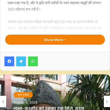
लक्ष्य रखा गया है, और ये झंडे सभी ब्लॉकों के स्वयं सहायता समूहों की लगभग
350 महिलाएं बना रही हैं।
सरकार द्वारा प्रत्येक महिला को प्रति झंडा 20 रुपए का भुगतान किया जा
रहा है। झंडे तीन आकारों में सूती या पॉलिएस्टर कपड़े से बनाए जा रहे हैं, जो
सीधे एनआरएलएम द्वारा उपलब्ध कराए जा रहे हैं।
Show More
स्वरोजगार उपायुक्त जितेंद्र प्रताप सिंह ने आईएएनएस से बातचीत के दौरान
अभियान के बारे में जानकारी दी। उन्होंने कहा कि प्रशासन ने स्वयं सहायता
Facebook
Twitter
WhatsApp
समूहों को सात लाख झंडे तैयार करने का लक्ष्य दिया है। सभी ब्‍लॉकों में 203
सेंटर संचालित हैं, जिसमें लगभग 350 स्‍वयं सहायता समूह की महिलाएं काम
कर रही हैं। एक सप्‍ताह से तिरंगा झंडा बनाने का काम चल रहा है। इस
दौरान पांच लाख झंडे बन चुके हैं। चार लाख के करीब बिक चुके हैं। अब
तक, हमने लगभग 80 प्रतिशत काम पूरा कर लिया है, और शेष 20 प्रतिशत
अगले दो दिनों में पूरा हो जाएगा। समय सीमा को पूरा करने के लिए काम
चौबीसों घंटे चल रहा है।
उत्तर प्रदेश
उत्तर प्रदेश
August 5, 2026