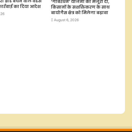
्रांड बेचने वाले वेंडर्स
‘गोबरधन’ योजना को मंजूरी दी,
मेक्सिको ने अमेरिका को एवोकाडो निर्यात
ार्रवाई का दिया आदेश
किसानों के सशक्तिकरण के साथ
फिर से शुरू करने के लिए सुरक्षा योजना का
बायोगैस क्षेत्र को मिलेगा बढ़ावा
किया ऐलान
026
August 6, 2026
कमजोर वैश्विक संकेतों से गिरावट के साथ
खुला शेयर बाजार, फाइनेंशियल स्टॉक्स पर
दबाव
लखनऊ-कानपुर एक्सप्रेसवे पर दरारें:
परियोजना निदेशक बर्खास्त, निर्माण एजेंसी
को कारण बताओ नोटिस जारी