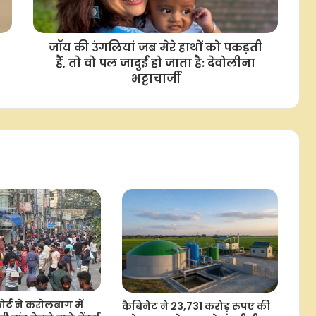
रियल एस्टेट दिग्गज सिग्नेचर ग्लोबल
इंडिया को पहली तिमाही में 16.5 करोड़ रुपए
का घाटा, रेवेन्यू भी घटा
जॉय की उंगलियां जब मेरे हाथों को पकड़ती
हैं, तो वो पल जादुई हो जाता है: देवोलीना
भारत का डीपीआई मॉडल बना डिजिटल
भट्टाचार्जी
कूटनीति का प्रमुख स्तंभ, एआई के साथ बढ़
रही वैश्विक पहुंच: रिपोर्ट
फोनपे ने लॉन्च की एफडी डिस्ट्रीब्यूशन सेवा,
अब ऐप पर ही खुल सकेगी फिक्स्ड डिपॉजिट;
100 रुपए से शुरू होगी डेली आरडी
सीएएस से मार्केट में एकरूपता आएगी और
प्राइस डिस्कवरी में होगा सुधार: सेबी
सोने और चांदी में उछाल, करीब 1.1 प्रतिशत
तक बढ़े दाम
ोर्ट ने करोलबाग में
कैबिनेट ने 23,731 करोड़ रुपए की