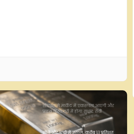
इंडिया को पहली तिमाही में 16.5 करोड़ रुपए
का घाटा, रेवेन्यू भी घटा
भारत का डीपीआई मॉडल बना डिजिटल
कूटनीति का प्रमुख स्तंभ, एआई के साथ बढ़
रही वैश्विक पहुंच: रिपोर्ट
फोनपे ने लॉन्च की एफडी डिस्ट्रीब्यूशन सेवा,
अब ऐप पर ही खुल सकेगी फिक्स्ड डिपॉजिट;
100 रुपए से शुरू होगी डेली आरडी
सीएएस से मार्केट में एकरूपता आएगी और
प्राइस डिस्कवरी में होगा सुधार: सेबी
सोने और चांदी में उछाल, करीब 1.1 प्रतिशत
तक बढ़े दाम
मेक्सिको ने अमेरिका को एवोकाडो निर्यात