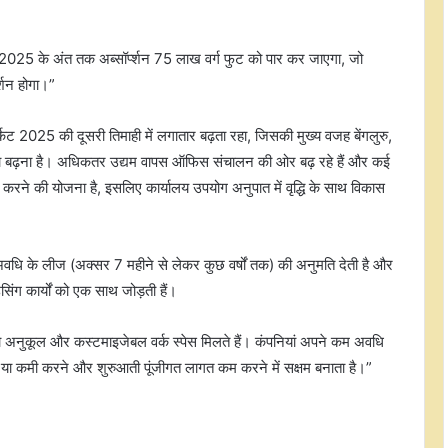
ै कि 2025 के अंत तक अब्सॉर्प्शन 75 लाख वर्ग फुट को पार कर जाएगा, जो
्शन होगा।”
ेट 2025 की दूसरी तिमाही में लगातार बढ़ता रहा, जिसकी मुख्य वजह बेंगलुरु,
र का बढ़ना है। अधिकतर उद्यम वापस ऑफिस संचालन की ओर बढ़ रहे हैं और कई
 करने की योजना है, इसलिए कार्यालय उपयोग अनुपात में वृद्धि के साथ विकास
'गगनयान' मिशन में बड़ी प्रगति, देश के
अवधि के लीज (अक्सर 7 महीने से लेकर कुछ वर्षों तक) की अनुमति देती है और
पहले मानव अंतरिक्ष मिशन की तैयारी में
िंग कार्यों को एक साथ जोड़ती हैं।
अहम परीक्षण पूरे: डॉ. जितेंद्र सिंह
ोगों को अनुकूल और कस्टमाइजेबल वर्क स्पेस मिलते हैं। कंपनियां अपने कम अवधि
आरबीआई ने वित्त वर्ष 2027 के लिए जारी
की अपर लेयर एनबीएफसी की सूची, इस
्तार या कमी करने और शुरुआती पूंजीगत लागत कम करने में सक्षम बनाता है।”
बार 17 कंपनियां शामिल, टाटा संस पर
यथास्थिति बरकरार
रियल एस्टेट दिग्गज सिग्नेचर ग्लोबल