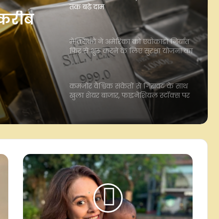
फिर से शुरू करने के लिए सुरक्षा योजना का
किया ऐलान
ुरू
कमजोर वैश्विक संकेतों से गिरावट के साथ
जना का
खुला शेयर बाजार, फाइनेंशियल स्टॉक्स पर
दबाव
लखनऊ-कानपुर एक्सप्रेसवे पर दरारें:
परियोजना निदेशक बर्खास्त, निर्माण एजेंसी
को कारण बताओ नोटिस जारी
'गगनयान' मिशन में बड़ी प्रगति, देश के
पहले मानव अंतरिक्ष मिशन की तैयारी में
अहम परीक्षण पूरे: डॉ. जितेंद्र सिंह
आरबीआई ने वित्त वर्ष 2027 के लिए जारी
की अपर लेयर एनबीएफसी की सूची, इस
बार 17 कंपनियां शामिल, टाटा संस पर
यथास्थिति बरकरार