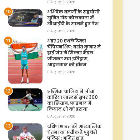
August 9, 2026
अभिषेक बनर्जी के सहयोगी
सुमित रॉय कोलकाता में
सीआईडी के सामने हुए पेश
August 9, 2026
अंडर 20 एथलेटिक्स
चैंपियनशिप: बसंत कुमार ने
हाई जंप में सिल्वर मेडल
जीतकर रचा इतिहास,
शाहनवाज को ब्रॉन्ज
August 9, 2026
अश्मिता चालिहा ने जीता
कोरिया मास्टर्स सुपर 300
का खिताब, फाइनल में
कियान शी को हराया
August 9, 2026
दक्षिण भारत की आध्यात्मिक
चेतना का प्रतीक है पुडुचेरी
पुलिस : अमित शाह