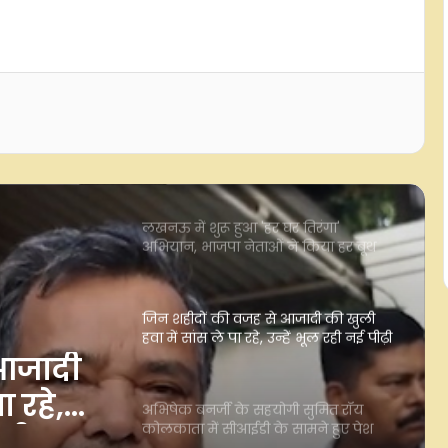
'काकोरी ट्रेन एक्शन' की वर्षगांठ पर सीएम
योगी सहित कई राज्य के मुख्यमंत्रियों ने
क्रांतिकारियों को किया नमन
लखनऊ में शुरू हुआ 'हर घर तिरंगा'
अभियान, भाजपा नेताओं ने किया हर बूथ
तक ले जाने का संकल्प
जिन शहीदों की वजह से आजादी की खुली
हवा में सांस ले पा रहे, उन्हें भूल रही नई पीढ़ी
: मंत्री जयवीर सिंह
अभिषेक बनर्जी के सहयोगी सुमित रॉय
कोलकाता में सीआईडी के सामने हुए पेश
ोगी
जेपीएससी भर्ती घोटाला : ब्लैकलिस्टेड
एजेंसी को काम देने में हुई थी करोड़ों की
'कट मनी' डील, पूर्व चेयरमैन की भूमिका