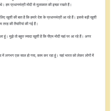
े। हम प्रधानमंत्री मोदी से मुलाकात की इच्छा रखते हैं।
े लिए खुशी की बात है कि हमारे देश के प्रधानमंत्री आ रहे हैं। इससे बड़ी खुशी
 तरह की तैयारियां की गई हैं।
आरक्षण में क्रीमी लेयर की बात करना
सामाजिक न्याय और संविधान की मूल
ाला हूं। मुझे तो बहुत ज्यादा खुशी है कि पीएम मोदी यहां पर आ रहे हैं। अगर
भावना के खिलाफ : मायावती
हिमाचल, उत्तराखंड और जम्मू-कश्मीर में
 में लगभग एक साल हो गया, काम कर रहा हूं। यहां भारत को लेकर लोगों में
भारी बारिश की आशंका, कहीं-कहीं आंधी-
तूफान और बिजली गिरने का खतरा
फूलन देवी : बेहमई कांड ने बनाया 'रॉबिन
हुड', 11 साल जेल की सजा काटकर बनी थीं
सांसद
अगस्त क्रांतिः केंद्रीय मंत्रियों और मुख्यमंत्रियों
ने स्वतंत्रता सेनानियों और क्रांतिकारियों को
किया नमन