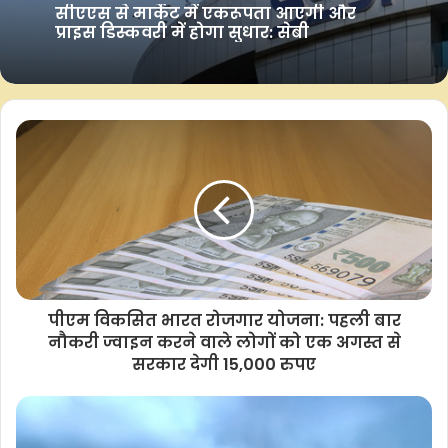
21 गुना और बियर की स्थिति में 19 गुना के पीई स्तर पर होगा, जिसमें
सीएएस से मार्केट में एकरूपता आएगी और
प्राइस डिस्कवरी में होगा सुधार: सेबी
सेंसेक्स के लिए अनुमानित प्रति शेयर आय (ईपीएस) 5,516 और निफ्टी 50
के लिए 2,089 होगी।
रिपोर्ट के अनुसार, रूस-यूक्रेन युद्ध और ट्रंप-युग के टैरिफ जैसी वैश्विक
चुनौतियां भी इसकी गति को पटरी से उतारने में विफल रही हैं, जो भारतीय
अर्थव्यवस्था की मजबूती को रेखांकित करता है।
वित्त वर्ष 2026 की पहली तिमाही के मध्य-सीज़न तक, 159 कंपनियों ने वित्त
वर्ष 2026 की पहली तिमाही के परिणामों की घोषणा की है, जिससे प्रमुख
क्षेत्रों में व्यापक मजबूती का पता चलता है।
पीएम विकसित भारत रोजगार योजना: पहली बार
रिपोर्ट में कहा गया है कि इंजीनियरिंग/मैन्युफैक्चरिंग और सर्विस सेक्टर सबसे
नौकरी ज्वाइन करने वाले लोगों को एक अगस्त से
आगे हैं, जबकि उपभोग, कमोडिटी और फार्मा सेक्टर स्थिर प्रदर्शन कर रहे
सरकार देगी 15,000 रुपए
हैं।
–आईएएनएस