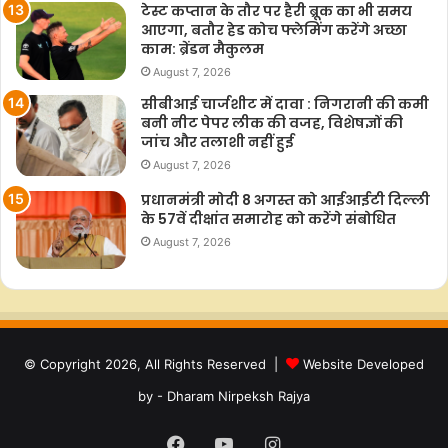
टेस्ट कप्तान के तौर पर हैरी ब्रूक का भी समय
आएगा, बतौर हेड कोच फ्लेमिंग करेंगे अच्छा
काम: ब्रेंडन मैकुलम
August 7, 2026
सीबीआई चार्जशीट में दावा : निगरानी की कमी
बनी नीट पेपर लीक की वजह, विशेषज्ञों की
जांच और तलाशी नहीं हुई
August 7, 2026
प्रधानमंत्री मोदी 8 अगस्त को आईआईटी दिल्ली
के 57वें दीक्षांत समारोह को करेंगे संबोधित
August 7, 2026
© Copyright 2026, All Rights Reserved |
Website Developed
by - Dharam Nirpeksh Rajya
Facebook
YouTube
Instagram