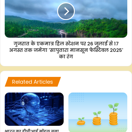
एसकेटी/
F
W
T
C
S
गुजरात के एकमात्र हिल स्टेशन पर 26 जुलाई से 17
a
h
w
o
h
अगस्त तक जमेगा 'सापुतारा मानसून फेस्टिवल 2025'
c
a
i
p
a
का रंग
e
t
t
y
r
b
s
t
L
e
o
A
e
i
Related Articles
o
p
r
n
k
p
k
भारत का डीपीआई मॉडल बना