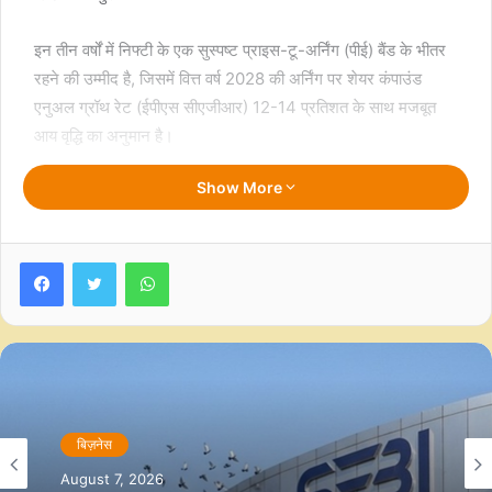
इन तीन वर्षों में निफ्टी के एक सुस्पष्ट प्राइस-टू-अर्निंग (पीई) बैंड के भीतर
रहने की उम्मीद है, जिसमें वित्त वर्ष 2028 की अर्निंग पर शेयर कंपाउंड
एनुअल ग्रॉथ रेट (ईपीएस सीएजीआर) 12-14 प्रतिशत के साथ मजबूत
आय वृद्धि का अनुमान है।
Show More
वेंचुरा के शोध प्रमुख विनीत बोलिंजकर ने कहा, “पिछले 10 वर्षों में, भारतीय
अर्थव्यवस्था ने मजबूती का प्रदर्शन किया है और एनबीएफसी क्राइसिस,
कोरोना, रूस-यूक्रेन युद्ध और अमेरिकी राष्ट्रपति डोनाल्ड ट्रंप के टैरिफ
Facebook
Twitter
WhatsApp
पर हालिया अनिश्चितता जैसी वैश्विक चुनौतियों के बावजूद एक बड़ी
अर्थव्यवस्था के रूप में उच्चतम जीडीपी वृद्धि दर्ज की है।”
उन्होंने आगे कहा कि जोखिम न्यूनीकरण कारक मौजूदा चुनौतियों से कहीं
अधिक प्रभावी होंगे, जिससे अनुमानित वित्त वर्ष 30 तक भारतीय जीडीपी वृद्धि
दर 7.3 प्रतिशत तक पहुंच जाएगी।
बिज़नेस
रिपोर्ट में कहा गया है कि वित्त वर्ष 28 तक, भारतीय सूचकांक बुल की स्थिति में
August 7, 2026