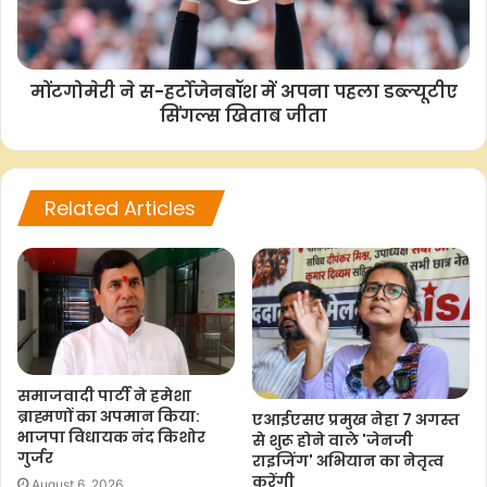
e
t
t
y
r
b
s
t
L
e
o
A
e
i
मोंटगोमेरी ने स-हर्टोजेनबॉश में अपना पहला डब्ल्यूटीए
o
p
r
n
सिंगल्स खिताब जीता
k
p
k
Related Articles
समाजवादी पार्टी ने हमेशा
ब्राह्मणों का अपमान किया:
एआईएसए प्रमुख नेहा 7 अगस्त
भाजपा विधायक नंद किशोर
से शुरू होने वाले 'जेनजी
गुर्जर
राइजिंग' अभियान का नेतृत्व
करेंगी
August 6, 2026