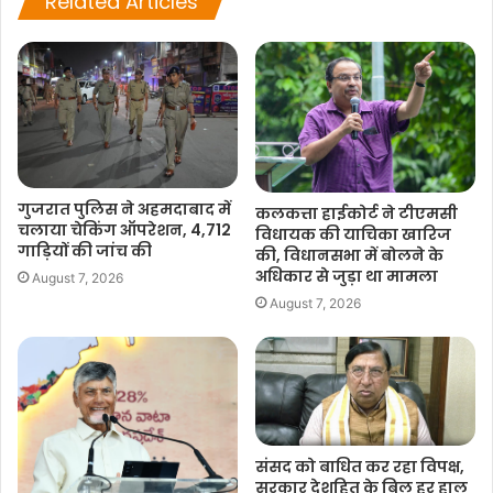
Related Articles
o
A
e
i
o
p
r
n
k
p
k
गुजरात पुलिस ने अहमदाबाद में
कलकत्ता हाईकोर्ट ने टीएमसी
चलाया चेकिंग ऑपरेशन, 4,712
विधायक की याचिका खारिज
गाड़ियों की जांच की
की, विधानसभा में बोलने के
अधिकार से जुड़ा था मामला
August 7, 2026
August 7, 2026
संसद को बाधित कर रहा विपक्ष,
सरकार देशहित के बिल हर हाल