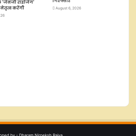
गिरफ्तार
ले 'जेनजी राइजिंग'
अहमद के बेटे की मौत पर बोले भाजपा
ेतृत्व करेंगी
August 6, 2026
विधायक
026
साधु-संतों ने मौलाना रशीदी की टिप्‍पणी को
बताया निंदनीय, सामाजिक सद्भाव बिगाड़ने
का आरोप
वित्त मंत्री ने यूपीआई शुल्क संबंधी दावों को
किया खारिज, जयराम रमेश पर अफवाह
फैलाने का आरोप
oped by - Dharam Nirpeksh Rajya