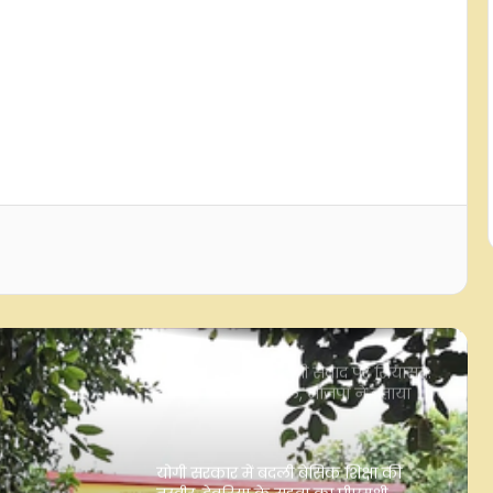
भाजपा ने संसद में व्यवधान उत्पन्न करने के
लिए खड़गे और राहुल गांधी की आलोचना
की
'कॉकरोच जनता पार्टी' ने राष्ट्रीय
कार्यकारिणी का किया ऐलान, अगले छह
महीनों में देशभर में संगठन का विस्तार
मोहन भागवत के जेनजी संवाद पर सियासत:
कांग्रेस ने उठाए सवाल, भाजपा ने बताया
प्रेरणादायी
योगी सरकार में बदली बेसिक शिक्षा की
तस्वीर, देवरिया के सहवा का पीएमश्री
कंपोजिट विद्यालय बना प्रदेश का मॉडल
स्कूल
'कर्मों का फल भुगतना पड़ता है', अतीक