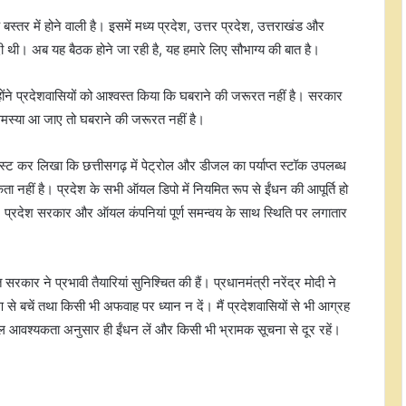
 बस्तर में होने वाली है। इसमें मध्य प्रदेश, उत्तर प्रदेश, उत्तराखंड और
दी थी। अब यह बैठक होने जा रही है, यह हमारे लिए सौभाग्य की बात है।
े प्रदेशवासियों को आश्वस्त किया कि घबराने की जरूरत नहीं है। सरकार
मस्या आ जाए तो घबराने की जरूरत नहीं है।
स्ट कर लिखा कि छत्तीसगढ़ में पेट्रोल और डीजल का पर्याप्त स्टॉक उपलब्ध
ा नहीं है। प्रदेश के सभी ऑयल डिपो में नियमित रूप से ईंधन की आपूर्ति हो
ै। प्रदेश सरकार और ऑयल कंपनियां पूर्ण समन्वय के साथ स्थिति पर लगातार
बिहार में राहुल गांधी और अन्य विपक्षी सांसदों
के खिलाफ अदालत में शिकायत दर्ज
त सरकार ने प्रभावी तैयारियां सुनिश्चित की हैं। प्रधानमंत्री नरेंद्र मोदी ने
मदरसों में अंग्रेजी शिक्षा और राष्ट्रगान शुरू हो,
से बचें तथा किसी भी अफवाह पर ध्यान न दें। मैं प्रदेशवासियों से भी आग्रह
बच्चों में देशभक्ति की भावना जगाई जाए:
वल आवश्यकता अनुसार ही ईंधन लें और किसी भी भ्रामक सूचना से दूर रहें।
माधवी लता
इंडिया बायोएनर्जी एंड टेक एक्सपो 11 से 13
अगस्त तक, सीएम योगी 12 को करेंगे दौरा