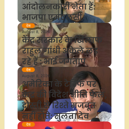
आंदोलनकारी नेता हैं:
भाजपा एमएलसी
देश
August 8, 2026
केंद्र सरकार के खिलाफ
राहुल गांधी अकेले लड़
रहे हैं : भाई जगताप
देश
August 8, 2026
अमेरिका के टैरिफ पर
केंद्र की विदेश नीति फेल,
दोस्ती से रिश्ते मजबूत
नहीं होते: सुलता देव
देश