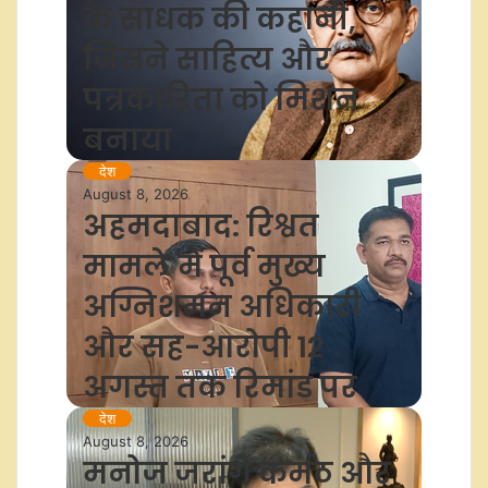
के साधक की कहानी,
जिसने साहित्य और
पत्रकारिता को मिशन
बनाया
देश
August 8, 2026
अहमदाबाद: रिश्वत
मामले में पूर्व मुख्य
अग्निशमन अधिकारी
और सह-आरोपी 12
अगस्त तक रिमांड पर
देश
August 8, 2026
मनोज जरांगे कर्मठ और