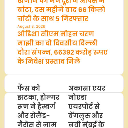
खजाने को मजदूरों ने आपस में
बांटा, दस महीने बाद 66 किलो
चांदी के साथ 5 गिरफ्तार
August 8, 2026
ओडिशा सीएम मोहन चरण
माझी का दो दिवसीय दिल्ली
दौरा संपन्न, 66392 करोड़ रुपए
के निवेश प्रस्ताव मिले
फैंस को
अकासा एयर
झटका, होल्गर
नोएडा
रूण ने हैम्बर्ग
एयरपोर्ट से
और रोलैंड-
बेंगलुरु और
गैरोस से नाम
नवी मुंबई के