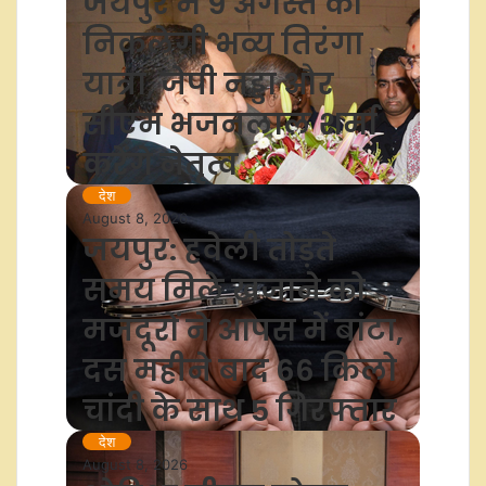
जयपुर में 9 अगस्त को
निकलेगी भव्य तिरंगा
यात्रा, जेपी नड्डा और
सीएम भजनलाल शर्मा
करेंगे नेतृत्व
देश
August 8, 2026
जयपुर: हवेली तोड़ते
समय मिले खजाने को
मजदूरों ने आपस में बांटा,
दस महीने बाद 66 किलो
चांदी के साथ 5 गिरफ्तार
देश
August 8, 2026