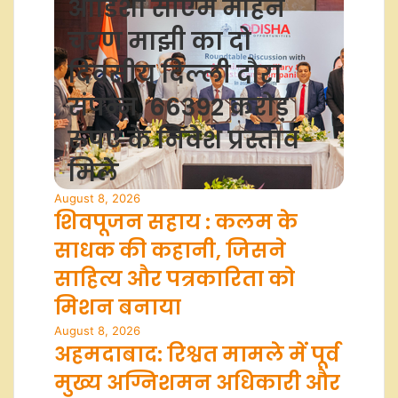
ओडिशा सीएम मोहन
चरण माझी का दो
दिवसीय दिल्ली दौरा
संपन्न, 66392 करोड़
रुपए के निवेश प्रस्ताव
मिले
August 8, 2026
शिवपूजन सहाय : कलम के
साधक की कहानी, जिसने
साहित्य और पत्रकारिता को
मिशन बनाया
August 8, 2026
अहमदाबाद: रिश्वत मामले में पूर्व
मुख्य अग्निशमन अधिकारी और