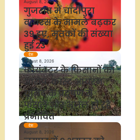
August 8, 2026
गुजरात में चांदीपुरा
वायरस के मामले बढ़कर
39 हुए, मृतकों की संख्या
हुई 23
देश
August 8, 2026
कोयंबटूर के किसानों का
आरोप, कास्ट आयरन
यूनिट के प्रदूषण से
फसलें और भूजल हो रहे
प्रभावित
देश
August 8, 2026