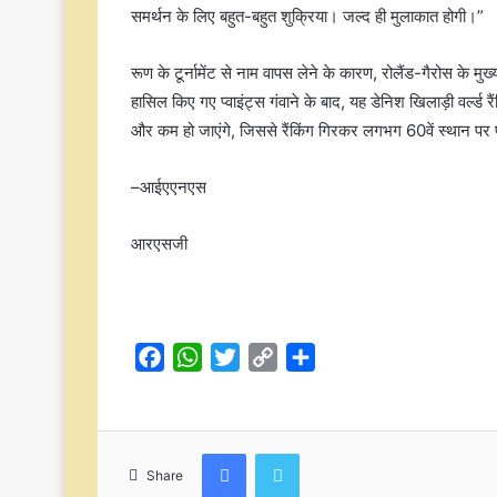
समर्थन के लिए बहुत-बहुत शुक्रिया। जल्द ही मुलाकात होगी।”
रूण के टूर्नामेंट से नाम वापस लेने के कारण, रोलैंड-गैरोस के मुख
हासिल किए गए प्वाइंट्स गंवाने के बाद, यह डेनिश खिलाड़ी वर्ल्ड 
और कम हो जाएंगे, जिससे रैंकिंग गिरकर लगभग 60वें स्थान पर 
–आईएएनएस
आरएसजी
F
W
T
C
S
a
h
w
o
h
c
a
i
p
a
e
t
t
y
r
Facebook
Twitter
b
s
t
L
e
Share