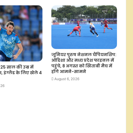
भारत की अंडर-20 मेंस टीम ने सिंगापुर को
फ्रेंडली मैच में 1-0 से हराया
भारत में बेसबॉल का नया प्रयोग, मुंबई
करेगी टी20 वर्जन की मेजबानी
जूनियर पुरुष नेशनल चैंपियनशिप:
आखिर क्यों हैरी ब्रूक के बजाय रूट को मिली
ओडिशा और मध्य प्रदेश फाइनल में
टेस्ट कमान? नेशनल सेलेक्टर ने बताई
पहुंचे, 8 अगस्त को खिताबी मैच में
 25 साल की उम्र में
वजह
होंगे आमने-सामने
, इंग्लैंड के लिए खेले 4
August 6, 2026
026
दिल्ली प्रीमियर लीग में पहुंचे हरभजन सिंह,
डीडीसीए अध्यक्ष रोहन जेटली ने सम्मानित
किया
जन्मदिन विशेष: दीपक चाहर ने निभाया बेटे
होने का फर्ज, टीम इंडिया से वापस लिया था
नाम