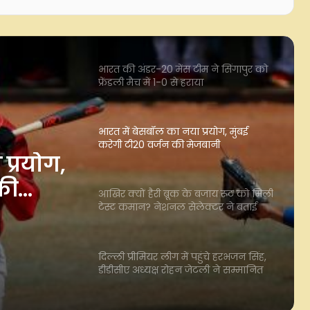
भारत की अंडर-20 मेंस टीम ने सिंगापुर को
फ्रेंडली मैच में 1-0 से हराया
भारत में बेसबॉल का नया प्रयोग, मुंबई
करेगी टी20 वर्जन की मेजबानी
आखिर क्यों हैरी ब्रूक के बजाय रूट को मिली
टेस्ट कमान? नेशनल सेलेक्टर ने बताई
 बजाय
वजह
न?
दिल्ली प्रीमियर लीग में पहुंचे हरभजन सिंह,
ई वजह
डीडीसीए अध्यक्ष रोहन जेटली ने सम्मानित
किया
जन्मदिन विशेष: दीपक चाहर ने निभाया बेटे
होने का फर्ज, टीम इंडिया से वापस लिया था
नाम