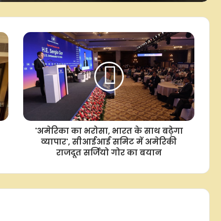
डीपीएल 2026: सिर्फ 9 रन देकर झटके 3
विकेट, नवदीन सैनी बोले- हमने योजनाओं
पर भरोसा करते हुए उन्हें बखूबी अंजाम दिया
रियल मैड्रिड ने 19 साल फॉरवर्ड यान
डियोमांडे को साइन किया
सैमुअल को बड़ी राहत, सीएएफ की अपील
कमिटी ने बरी किया, स्टेडियम में बैन और
जुर्माना हटा
'अमेरिका का भरोसा, भारत के साथ बढ़ेगा
व्यापार', सीआईआई समिट में अमेर‍िकी
जेके ओपन 2026: बेंगलुरु के गोल्फर
खलिन जोशी ने बनाई बढ़त
राजदूत सर्जियो गोर का बयान
फुटबॉल: मोहम्मद सालाह लिवरपूल छोड़ने
के बाद 2 साल के कॉन्ट्रैक्ट पर
'ट्रैबजोनस्पोर' से जुड़े