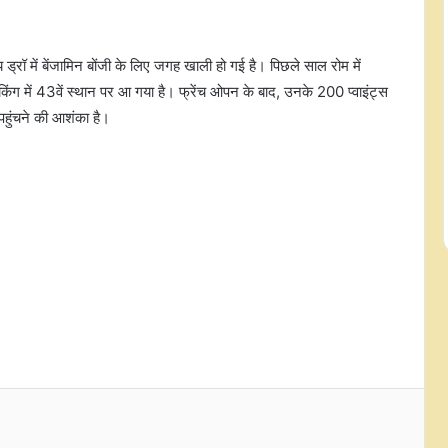
डीपीएल 2026: सिर्फ 9 रन देकर झटके 3
विकेट, नवदीन सैनी बोले- हमने योजनाओं
पर भरोसा करते हुए उन्हें बखूबी अंजाम दिया
्य ड्रॉ में बेंजामिन बोंजी के लिए जगह खाली हो गई है। पिछले साल रोम में
रैंकिंग में 43वें स्थान पर आ गया है। फ्रेंच ओपन के बाद, उनके 200 प्वाइंट्स
रियल मैड्रिड ने 19 साल फॉरवर्ड यान
डियोमांडे को साइन किया
पहुंचने की आशंका है।
सैमुअल को बड़ी राहत, सीएएफ की अपील
कमिटी ने बरी किया, स्टेडियम में बैन और
जुर्माना हटा
जेके ओपन 2026: बेंगलुरु के गोल्फर
खलिन जोशी ने बनाई बढ़त
फुटबॉल: मोहम्मद सालाह लिवरपूल छोड़ने
के बाद 2 साल के कॉन्ट्रैक्ट पर
'ट्रैबजोनस्पोर' से जुड़े