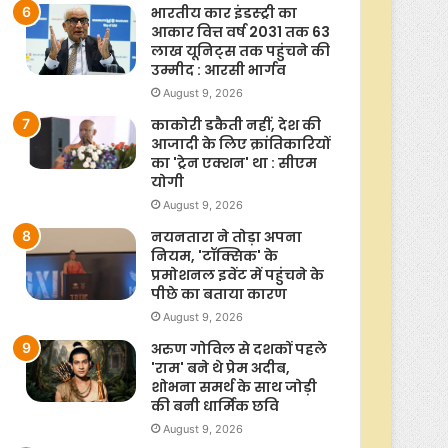
भारतीय कार इंडस्ट्री का
आकार वित्त वर्ष 2031 तक 63
लाख यूनिट्स तक पहुंचने की
उम्मीद : आरसी भार्गव
August 9, 2026
काकोरी डकैती नहीं, देश की
आजादी के लिए क्रांतिकारियों
का 'ट्रेन एक्शन' था : सीएम
योगी
August 9, 2026
नयनतारा ने तोड़ा अपना
नियम, 'टॉक्सिक' के
प्रमोशनल इवेंट में पहुंचने के
पीछे का बताया कारण
August 9, 2026
अरुण गोविल से दशकों पहले
'राम' बने थे प्रेम अदीब,
शोभना समर्थ के साथ जोड़ी
की बनी धार्मिक छवि
August 9, 2026