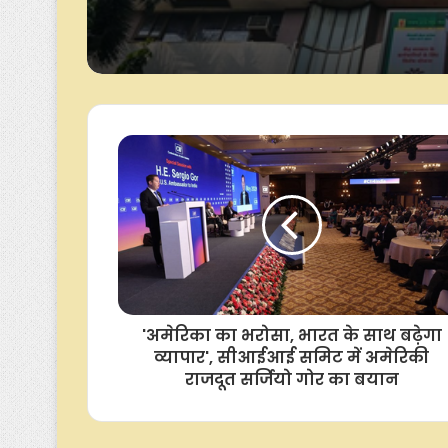
और घरेलू आर्थिक आंकड़ो
सकता है पायलट का लाइ
होगा शेयर बाजार का रु
'अमेरिका का भरोसा, भारत के साथ बढ़ेगा
व्यापार', सीआईआई समिट में अमेर‍िकी
राजदूत सर्जियो गोर का बयान