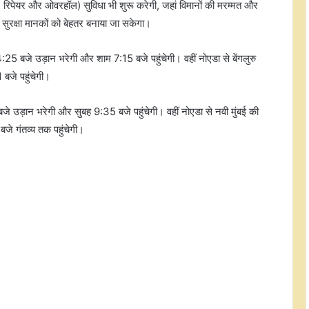
रिपेयर और ओवरहॉल) सुविधा भी शुरू करेगी, जहां विमानों की मरम्मत और
सुरक्षा मानकों को बेहतर बनाया जा सकेगा।
आदित्य बिड़ला फैशन एंड रिटेल का पहली
25 बजे उड़ान भरेगी और शाम 7:15 बजे पहुंचेगी। वहीं नोएडा से बेंगलुरु
तिमाही में घाटा बढ़ा, 249 करोड़ रुपए का
हुआ नुकसान
बजे पहुंचेगी।
जे उड़ान भरेगी और सुबह 9:35 बजे पहुंचेगी। वहीं नोएडा से नवी मुंबई की
अमित शाह का आरबीआई और सहकारी
बैंकों को संदेश, आपसी भरोसे से मजबूत
जे गंतव्य तक पहुंचेगी।
होगा सेक्टर
स्टार्टअप्स को बढ़ावा देने के लिए सरकार ने
कई प्रमुख कंपनियों और उद्योग संगठनों के
साथ किए रणनीतिक समझौते
कोविड वायरस की उत्पत्ति पर सच जानना
मुश्किल, चीन के असहयोग पर उठे सवाल
भारत का मेड-टेक इकोसिस्टम तेजी से हो