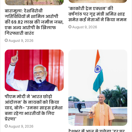
'काकोरी ट्रेन एक्शन' की
बारामूला: देशविरोधी
वर्षगांठ पर गृह मंत्री अमित शाह
गतिविधियों में शामिल आरोपी
समेत कई नेताओं ने किया नमन
की 69.82 लाख की जमीन जब्त,
एक अन्य आरोपी के खिलाफ
August 9, 2026
गिरफ्तारी वारंट
August 9, 2026
पीएम मोदी ने 'भारत छोड़ो
आंदोलन' के नायकों को किया
याद, बोले- 'उनका साहस हमेशा
बना रहेगा भारतीयों के लिए
प्रेरणा'
August 9, 2026
देशभर में आज से चलेगा 'हर घर