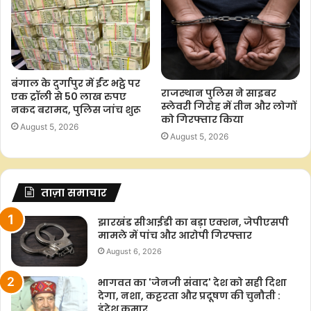
बंगाल के दुर्गापुर में ईंट भट्ठे पर
राजस्थान पुलिस ने साइबर
एक ट्रॉली से 50 लाख रुपए
स्लेवरी गिरोह में तीन और लोगों
नकद बरामद, पुलिस जांच शुरू
को गिरफ्तार किया
August 5, 2026
August 5, 2026
ताज़ा समाचार
झारखंड सीआईडी का बड़ा एक्शन, जेपीएसपी
मामले में पांच और आरोपी गिरफ्तार
August 6, 2026
भागवत का 'जेनजी संवाद' देश को सही दिशा
देगा, नशा, कट्टरता और प्रदूषण की चुनौती :
इंद्रेश कुमार