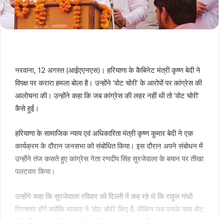
नरवाना, 12 अगस्‍त (आईएएनएस)। हरियाणा के कैबिनेट मंत्री कृष्ण बेदी ने
विपक्ष पर करारा हमला बोला है। उन्‍होंने ‘वोट चोरी’ के आरोपों पर कांग्रेस की
आलोचना की। उन्‍होंने कहा कि जब कांग्रेस की लहर नहीं थी तो ‘वोट चोरी’
कैसे हुई।
हरियाणा के सामाजिक न्याय एवं अधिकारिता मंत्री कृष्ण कुमार बेदी ने एक
कार्यक्रम के दौरान जनसभा को संबोधित किया। इस दौरान अपने संबोधन में
उन्‍होंने तंज कसते हुए कांग्रेस नेता रणदीप सिंह सुरजेवाला के बयान पर तीखा
पलटवार किया।
उन्होंने कहा कि सुरजेवाला रविवार को दिल्ली में कह रहे थे कि राहुल गांधी
गिरफ्तार होंगे क्योंकि भाजपा ने ‘वोट चोरी’ किए हैं, लेकिन जब उनके पास वोट