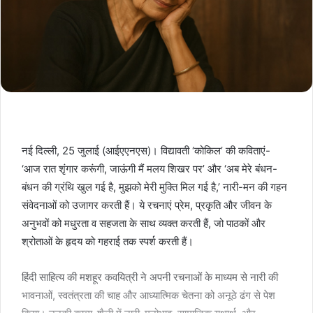
नई दिल्ली, 25 जुलाई (आईएएनएस)। विद्यावती ‘कोकिल’ की कविताएं-
‘आज रात शृंगार करूंगी, जाऊंगी मैं मलय शिखर पर’ और ‘अब मेरे बंधन-
बंधन की ग्रंथि खुल गई है, मुझको मेरी मुक्ति मिल गई है,’ नारी-मन की गहन
संवेदनाओं को उजागर करती हैं। ये रचनाएं प्रेम, प्रकृति और जीवन के
अनुभवों को मधुरता व सहजता के साथ व्यक्त करती हैं, जो पाठकों और
श्रोताओं के हृदय को गहराई तक स्पर्श करती हैं।
हिंदी साहित्य की मशहूर कवयित्री ने अपनी रचनाओं के माध्यम से नारी की
भावनाओं, स्वतंत्रता की चाह और आध्यात्मिक चेतना को अनूठे ढंग से पेश