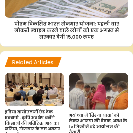
–आईएएनएस
एफएम/
पीएम विकसित भारत रोजगार योजना: पहली बार
नौकरी ज्वाइन करने वाले लोगों को एक अगस्त से
सरकार देगी 15,000 रुपए
F
W
T
C
S
a
h
w
o
h
Related Articles
c
a
i
p
a
e
t
t
y
r
b
s
t
L
e
o
A
e
i
o
p
r
n
k
p
k
इंडिया बायोएनर्जी एंड टेक
अयोध्या में 'तिरंगा यात्रा' को
एक्सपो : कृषि अवशेष बनेंगे
लेकर भाजपा की बैठक, अवध के
किसानों की अतिरिक्त आय का
15 जिलों में बड़े आयोजन की
जरिया, रोजगार के नए अवसर
तैयारी