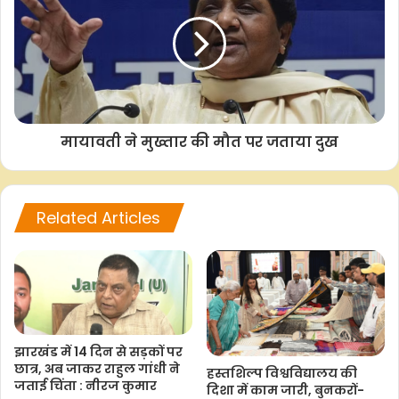
b
s
t
L
e
o
A
e
i
o
p
r
n
k
p
k
मायावती ने मुख्तार की मौत पर जताया दुख
Related Articles
झारखंड में 14 दिन से सड़कों पर
छात्र, अब जाकर राहुल गांधी ने
हस्तशिल्प विश्वविद्यालय की
जताई चिंता : नीरज कुमार
दिशा में काम जारी, बुनकरों-