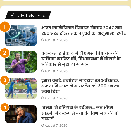
ताज़ा समाचार
भारत का मेडिकल डिवाइस सेक्टर 2047 तक
250 अरब डॉलर तक पहुंचने का अनुमान: रिपोर्ट
August 7, 2026
कलकत्ता हाईकोर्ट ने टीएमसी विधायक की
याचिका खारिज की, विधानसभा में बोलने के
अधिकार से जुड़ा था मामला
August 7, 2026
दूसरा वनडे: इब्राहिम जादरान का अर्धशतक,
अफगानिस्तान ने आयरलैंड को 300 रन का
लक्ष्य दिया
August 7, 2026
'तमस' से इतिहास के दर्द तक… जब भीष्म
साहनी ने कलम से बयां की विभाजन की वो
सच्चाई
August 7, 2026