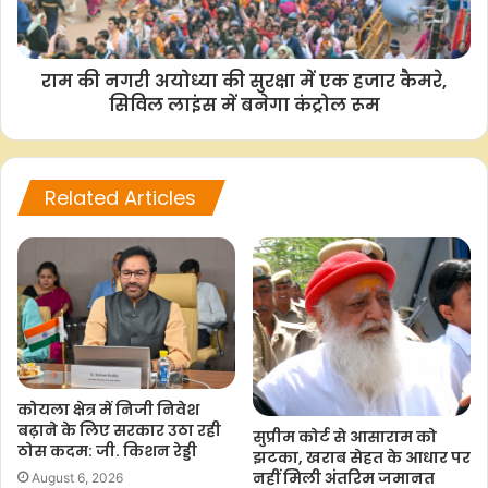
o
p
r
n
k
p
k
राम की नगरी अयोध्या की सुरक्षा में एक हजार कैमरे,
सिविल लाइंस में बनेगा कंट्रोल रूम
Related Articles
कोयला क्षेत्र में निजी निवेश
बढ़ाने के लिए सरकार उठा रही
सुप्रीम कोर्ट से आसाराम को
ठोस कदम: जी. किशन रेड्डी
झटका, खराब सेहत के आधार पर
नहीं मिली अंतरिम जमानत
August 6, 2026