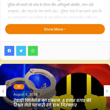
पुलिस की मामले की जांच के दौरान तीन अभियुक्तों ओमवीर, रमन उर्फ
रामकुमार, और नवल के नाम सामने आए। पुलिस जांच में यह सामने आया कि
इन अभियुक्तों ने एक साजिश के तहत पीड़ित को असंक्रमणीय जमीन को
संक्रमणीय दिखाकर बेचा और बदले में 58.90 लाख रुपए वसूल लिए।
Show More
यहां तक कि जब पीड़ित ने अपने रुपए वापस मांगे तो उसके साथ गाली-गलौज
कर जान से मारने की धमकी दी गई। तीनों अभियुक्तों के खिलाफ पूर्व में भी
Facebook
Twitter
WhatsApp
थाना रबूपुरा में गंभीर धाराओं के अंतर्गत मामला दर्ज किया गया है।
पुलिस अधिकारियों का कहना है कि आरोपियों को न्यायालय में पेश कर आगे की
कानूनी कार्यवाही की जा रही है। इसके साथ ही यह भी जांच की जा रही है कि
कहीं यह गिरोह इस प्रकार की अन्य ठगी की घटनाओं में शामिल तो नहीं रहा
है।
देश
गौरतलब है कि जमीन को लेकर पहले भी कई धोखाधड़ी के मामले सामने आ
August 6, 2026
चुके हैं, जिनमें करोड़ों रुपए की धोखाधड़ी का आरोप अपराधियों पर लग चुका
रेवाड़ी विजिलेंस का एक्शन, 4 हजार रुपए की
रिश्वत लेते पटवारी रंगे हाथ गिरफ्तार
है। जमीन के पेपर भी बदलकर उससे लोगों को ठगा जा चुका है।