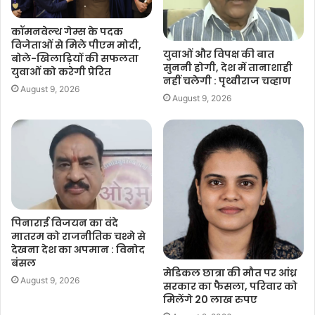
कॉमनवेल्थ गेम्स के पदक
विजेताओं से मिले पीएम मोदी,
युवाओं और विपक्ष की बात
बोले-खिलाड़ियों की सफलता
सुननी होगी, देश में तानाशाही
युवाओं को करेगी प्रेरित
नहीं चलेगी : पृथ्वीराज चव्हाण
August 9, 2026
August 9, 2026
पिनाराई विजयन का वंदे
मातरम को राजनीतिक चश्मे से
देखना देश का अपमान : विनोद
बंसल
मेडिकल छात्रा की मौत पर आंध्र
August 9, 2026
सरकार का फैसला, परिवार को
मिलेंगे 20 लाख रुपए