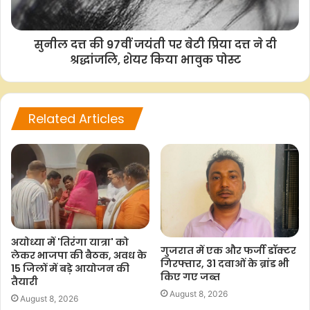
ओपी/पीएम
सुनील दत्त की 97वीं जयंती पर बेटी प्रिया दत्त ने दी
श्रद्धांजलि, शेयर किया भावुक पोस्ट
F
W
T
C
S
a
h
w
o
h
Related Articles
c
a
i
p
a
e
t
t
y
r
b
s
t
L
e
o
A
e
i
o
p
r
n
k
p
k
अयोध्या में 'तिरंगा यात्रा' को
गुजरात में एक और फर्जी डॉक्टर
लेकर भाजपा की बैठक, अवध के
गिरफ्तार, 31 दवाओं के ब्रांड भी
15 जिलों में बड़े आयोजन की
किए गए जब्त
तैयारी
August 8, 2026
August 8, 2026