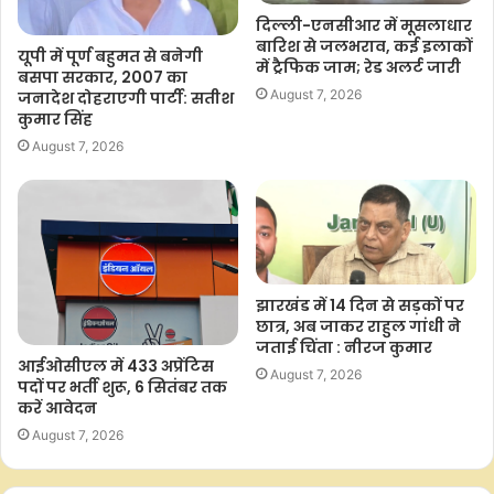
दिल्ली-एनसीआर में मूसलाधार
बारिश से जलभराव, कई इलाकों
यूपी में पूर्ण बहुमत से बनेगी
में ट्रैफिक जाम; रेड अलर्ट जारी
बसपा सरकार, 2007 का
August 7, 2026
जनादेश दोहराएगी पार्टी: सतीश
कुमार सिंह
August 7, 2026
झारखंड में 14 दिन से सड़कों पर
छात्र, अब जाकर राहुल गांधी ने
जताई चिंता : नीरज कुमार
आईओसीएल में 433 अप्रेंटिस
August 7, 2026
पदों पर भर्ती शुरू, 6 सितंबर तक
करें आवेदन
August 7, 2026