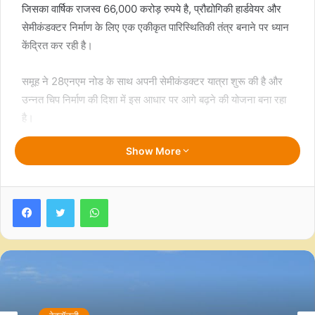
जिसका वार्षिक राजस्व 66,000 करोड़ रुपये है, प्रौद्योगिकी हार्डवेयर और
सेमीकंडक्टर निर्माण के लिए एक एकीकृत पारिस्थितिकी तंत्र बनाने पर ध्यान
केंद्रित कर रही है।
समूह ने 28एनएम नोड के साथ अपनी सेमीकंडक्टर यात्रा शुरू की है और
उन्नत चिप निर्माण की दिशा में इस आधार पर आगे बढ़ने की योजना बना रहा
है।
Show More
चंद्रशेखरन ने लिखा, “टीसीएस, स्टार्टअप्स और अन्य इकोसिस्टम प्लेयर्स
के साथ मिलकर, हम भारत को जेनएआई युग के लिए तैयार करने के लिए हर
संभव प्रयास करेंगे। हम डेटा सेंटर बनाएंगे और अपने कर्मचारियों को नए
Facebook
Twitter
WhatsApp
एआई टूल्स में कुशल बनाएंगे, उद्योग में सर्वश्रेष्ठ साझेदारियां बनाएंगे और
व्यवसायों को बदलने के लिए मानव+एआई मॉडल के माध्यम से समाधान
प्रदान करेंगे।”
टाटा सन की वित्तीय सेवा शाखा, टाटा कैपिटल अगले छह से आठ हफ्तों में
अपना आईपीओ लॉन्च करने के लिए तैयार है।