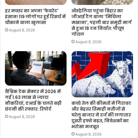
F
W
T
C
S
a
h
w
o
h
ऑस्ट्रेलिया पहुंचा बिहार का
हर मच्छर का अपना 'फेवरेट'
जीआई टैग वाला 'मिथिला
इंसान! 119 लोगों पर हुई रिसर्च में
c
a
i
p
a
मखाना', पहली बार समुद्री मार्ग
चौंकाने वाला खुलासा
e
t
t
y
r
से हुआ 18 टन निर्यात: पीयूष
August 8, 2026
गोयल
b
s
t
L
e
o
A
e
i
August 8, 2026
o
p
r
n
k
p
k
वैश्विक टेक सेक्टर में 2026 में
गईं 1.63 लाख से ज्यादा
कच्चे तेल की कीमतों में गिरावट
नौकरियां, एआई के चलते बढ़ी
और बेहतर तिमाही नतीजों से
छंटनी की रफ्तार: रिपोर्ट
घरेलू बाजार ने दर्ज की लगातार
August 8, 2026
दूसरी हफ्ते बढ़त, निवेशकों का
भरोसा मजबूत
August 8, 2026