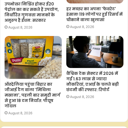
e
t
t
y
r
उपभोक्ता निश्चिंत होकर ई20
b
s
t
L
e
हर मच्छर का अपना 'फेवरेट'
पेट्रोल का कर सकते हैं उपयोग,
इंसान! 119 लोगों पर हुई रिसर्च में
निर्धारित गुणवत्ता मानकों के
o
A
e
i
चौंकाने वाला खुलासा
अनुरूप है ईंधन: सरकार
o
p
r
n
August 8, 2026
August 8, 2026
k
p
k
वैश्विक टेक सेक्टर में 2026 में
गईं 1.63 लाख से ज्यादा
ऑस्ट्रेलिया पहुंचा बिहार का
नौकरियां, एआई के चलते बढ़ी
जीआई टैग वाला 'मिथिला
छंटनी की रफ्तार: रिपोर्ट
मखाना', पहली बार समुद्री मार्ग
August 8, 2026
से हुआ 18 टन निर्यात: पीयूष
गोयल
August 8, 2026