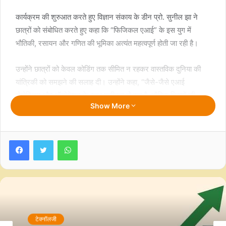
कार्यक्रम की शुरुआत करते हुए विज्ञान संकाय के डीन प्रो. सुनील झा ने
छात्रों को संबोधित करते हुए कहा कि “फिजिकल एआई” के इस युग में
भौतिकी, रसायन और गणित की भूमिका अत्यंत महत्वपूर्ण होती जा रही है।
उन्होंने छात्रों को केवल कोडिंग तक सीमित न रहकर वास्तविक दुनिया की
यांत्रिकी को समझने की सलाह दी। उन्होंने कहा, “जैसे-जैसे एआई
रोबोटिक्स और ऑटोमेशन के साथ एकीकृत हो रहा है, भौतिक नियमों की
Show More
समझ सफलता की कुंजी बनेगी।”
प्रसिद्ध मैनेजमेंट कंसल्टेंट और हार्वर्ड विश्वविद्यालय के पूर्व छात्र डॉ. राम
Facebook
Twitter
WhatsApp
चरण ने अपने छह दशकों के वैश्विक अनुभव को साझा करते हुए छात्रों को
निरंतर सीखते रहने और आत्म-चिंतन की सलाह दी।
उन्होंने कहा, “अपने ईश्वर-प्रदत्त प्रतिभा को पहचानिए, उसे समर्पण के साथ
अपनाइए और हर दिन सवाल पूछिए।”
टेक्नॉलजी
अदाणी यूनिवर्सिटी के इंटीग्रेटेड बीटेक प्लस एमबीए/एमटेक प्रोग्राम्स केंद्र