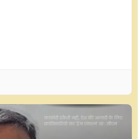
आरक्षण में क्रीमी लेयर की बात करना
सामाजिक न्याय और संविधान की मूल
भावना के खिलाफ : मायावती
हिमाचल, उत्तराखंड और जम्मू-कश्मीर में
भारी बारिश की आशंका, कहीं-कहीं आंधी-
तूफान और बिजली गिरने का खतरा
फूलन देवी : बेहमई कांड ने बनाया 'रॉबिन
हुड', 11 साल जेल की सजा काटकर बनी थीं
सांसद
काकोरी डकैती नहीं, देश की आजादी के लिए
क्रांतिकारियों का 'ट्रेन एक्शन' था : सीएम
योगी
एनडीए नेताओं का विपक्ष से सवाल, जंतर-
मंतर पर राजनीतिक रोटियां सेंकने वाले
झारखंड मामले में चुप क्यों