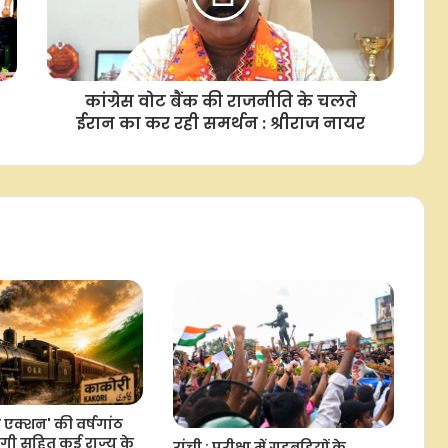
आरक्षण में क्रीमी लेयर की बात करना
सामाजिक न्याय और संविधान की मूल
भावना के खिलाफ : मायावती
कांग्रेस वोट बैंक की राजनीति के चलते
हिमाचल, उत्तराखंड और जम्मू-कश्मीर में
ईरान का कर रही समर्थन : श्रीराज नायर
भारी बारिश की आशंका, कहीं-कहीं आंधी-
तूफान और बिजली गिरने का खतरा
फूलन देवी : बेहमई कांड ने बनाया 'रॉबिन
हुड', 11 साल जेल की सजा काटकर बनी थीं
सांसद
काकोरी डकैती नहीं, देश की आजादी के लिए
क्रांतिकारियों का 'ट्रेन एक्शन' था : सीएम
योगी
एनडीए नेताओं का विपक्ष से सवाल, जंतर-
मंतर पर राजनीतिक रोटियां सेंकने वाले
न एक्शन' की वर्षगांठ
झारखंड मामले में चुप क्यों
गी सहित कई राज्य के
रांची : परीक्षा में गड़बड़ियों के