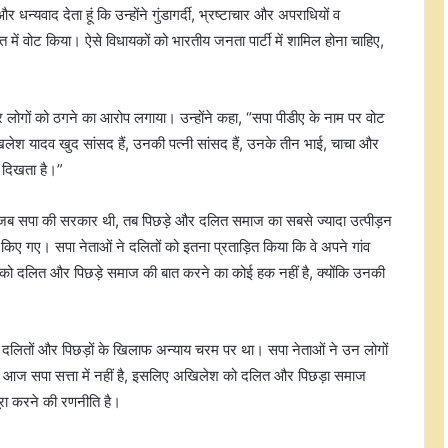
धन्यवाद देता हूं कि उन्होंने गुंडागर्दी, भ्रष्टाचार और अपराधियों व
में वोट किया। ऐसे विधायकों को भारतीय जनता पार्टी में शामिल होना चाहिए,
र लोगों को ठगने का आरोप लगाया। उन्होंने कहा, “सपा पीडीए के नाम पर वोट
लेश यादव खुद सांसद हैं, उनकी पत्नी सांसद हैं, उनके तीन भाई, चाचा और
र दिखता है।”
जब सपा की सरकार थी, तब पिछड़े और दलित समाज का सबसे ज्यादा उत्पीड़न
िए गए। सपा नेताओं ने दलितों को इतना प्रताड़ित किया कि वे अपने गांव
ो दलित और पिछड़े समाज की बात करने का कोई हक नहीं है, क्योंकि उनकी
जेपीएससी भर्ती घोटाला : ब्लैकलिस्टेड
एजेंसी को काम देने में हुई थी करोड़ों की
'कट मनी' डील, पूर्व चेयरमैन की भूमिका
संदिग्ध
 दलितों और पिछड़ों के खिलाफ अन्याय चरम पर था। सपा नेताओं ने उन लोगों
युवा ऊर्जा को मिले उचित मंच, देश की हर
े। आज सपा सत्ता में नहीं है, इसलिए अखिलेश को दलित और पिछड़ा समाज
चुनौती का सामना करने में सक्षम है : सीएम
पूरा करने की रणनीति है।
योगी