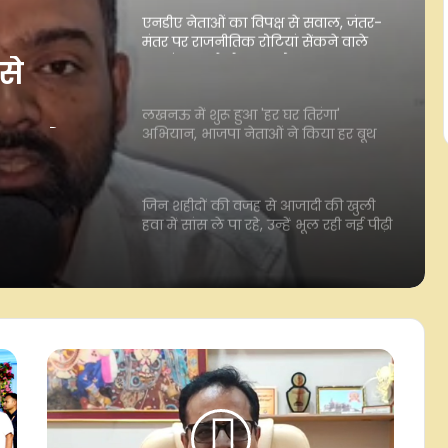
लखनऊ में शुरू हुआ 'हर घर तिरंगा'
अभियान, भाजपा नेताओं ने किया हर बूथ
तक ले जाने का संकल्प
घर
नेताओं
जिन शहीदों की वजह से आजादी की खुली
हवा में सांस ले पा रहे, उन्हें भूल रही नई पीढ़ी
ाने का
: मंत्री जयवीर सिंह
से
अभिषेक बनर्जी के सहयोगी सुमित रॉय
कोलकाता में सीआईडी के सामने हुए पेश
 वाले
जेपीएससी भर्ती घोटाला : ब्लैकलिस्टेड
ं
एजेंसी को काम देने में हुई थी करोड़ों की
'कट मनी' डील, पूर्व चेयरमैन की भूमिका
संदिग्ध
युवा ऊर्जा को मिले उचित मंच, देश की हर
चुनौती का सामना करने में सक्षम है : सीएम
योगी