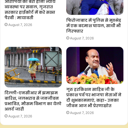
आरोपियों का बरी होना न्याय
व्यवस्था पर सवाल, गुजरात
सरकार हाईकोर्ट में करे सख्त
पैरवी : मायावती
फिरोजाबाद में पुलिस से मुठभेड़
August 7, 2026
में एक बदमाश घायल, साथी भी
गिरफ्तार
August 7, 2026
गुरु हरकिशन साहिब जी के
दिल्ली-एनसीआर में झमाझम
प्रकाश पर्व पर भाजपा नेताओं ने
बारिश, जलभराव से जनजीवन
दी शुभकामनाएं, कहा- उनका
प्रभावित, मौसम विभाग का येलो
जीवन आज भी प्रेरणास्रोत
अलर्ट जारी
August 7, 2026
August 7, 2026