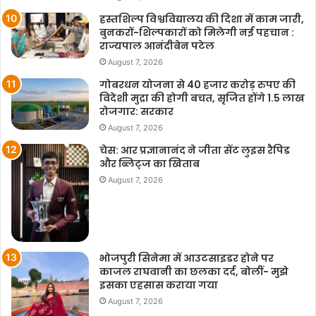
हस्तशिल्प विश्वविद्यालय की दिशा में काम जारी,
बुनकरों-शिल्पकारों को मिलेगी नई पहचान :
राज्यपाल आनंदीबेन पटेल
August 7, 2026
गोबरधन योजना से 40 हजार करोड़ रुपए की
विदेशी मुद्रा की होगी बचत, सृजित होंगे 1.5 लाख
रोजगार: सरकार
August 7, 2026
चेस: आर प्रज्ञानानंद ने जीता सेंट लुइस रैपिड
और ब्लिट्ज का खिताब
August 7, 2026
भोजपुरी सिनेमा में आउटसाइडर होने पर
काजल राघवानी का छलका दर्द, बोलीं- मुझे
इसका एहसास कराया गया
August 7, 2026