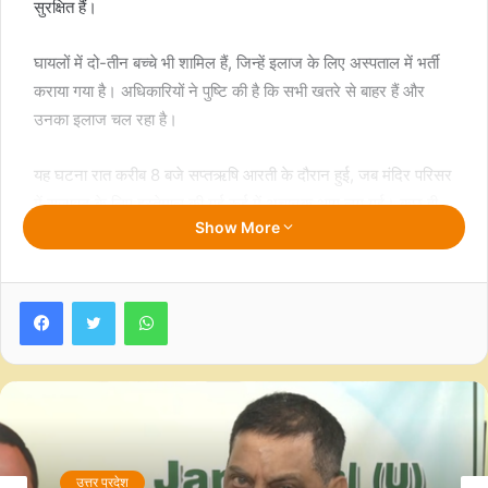
सुरक्षित हैं।
घायलों में दो-तीन बच्चे भी शामिल हैं, जिन्हें इलाज के लिए अस्पताल में भर्ती
कराया गया है। अधिकारियों ने पुष्टि की है कि सभी खतरे से बाहर हैं और
उनका इलाज चल रहा है।
यह घटना रात करीब 8 बजे सप्तऋषि आरती के दौरान हुई, जब मंदिर परिसर
में सजावट के लिए इस्तेमाल की गई रूई में अचानक आग लग गई। कुछ ही
Show More
समय में आग तेजी से फैल गई।
उस समय मंदिर के पुजारी समेत 30 से ज्यादा लोग मौजूद थे। इसके बाद
Facebook
Twitter
WhatsApp
मची अफरा-तफरी में श्रद्धालु मंदिर से बाहर भागे, लेकिन इस दौरान कई लोग
झुलस गए।
एक प्रत्यक्षदर्शी ने बताया, “हर साल सावन की पूर्णिमा पर आत्म विश्वेश्वर
महादेव मंदिर को विशेष रूप से सजाया जाता है और पूजा-अर्चना की जाती है।
इस साल अमरनाथ मंदिर के प्रतीक के रूप में मंदिर को रूई से सजाया गया
था। आरती के दौरान रूई में आग लग गई और यह तेजी से फैल गई।”
उत्तर प्रदेश