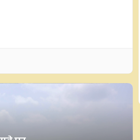
लखनऊ-कानपुर एक्सप्रेसवे पर दरारें:
परियोजना निदेशक बर्खास्त, निर्माण एजेंसी
को कारण बताओ नोटिस जारी
आरबीआई ने वित्त वर्ष 2027 के लिए जारी
की अपर लेयर एनबीएफसी की सूची, इस
बार 17 कंपनियां शामिल, टाटा संस पर
यथास्थिति बरकरार
रियल एस्टेट दिग्गज सिग्नेचर ग्लोबल
इंडिया को पहली तिमाही में 16.5 करोड़ रुपए
का घाटा, रेवेन्यू भी घटा
भारत का डीपीआई मॉडल बना डिजिटल
कूटनीति का प्रमुख स्तंभ, एआई के साथ बढ़
रही वैश्विक पहुंच: रिपोर्ट
फोनपे ने लॉन्च की एफडी डिस्ट्रीब्यूशन सेवा,
अब ऐप पर ही खुल सकेगी फिक्स्ड डिपॉजिट;
100 रुपए से शुरू होगी डेली आरडी