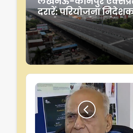
लखनऊ-कानपुर एक्सप्रे
दरारें: परियोजना निदेश
बर्खास्त, निर्माण एजेंसी 
कारण बताओ नोटिस जार