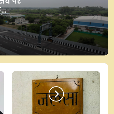
सवे पर
क
कैबिनेट ने असम में 8,970 करोड़ रुपए की
गुवाहाटी-तेजपुर 4-लेन हाईवे परियोजना
को
को दी मंजूरी
ी
दिल्ली हाईकोर्ट ने करोलबाग में नकली
लग्जरी ब्रांड बेचने वाले वेंडर्स के खिलाफ
कार्रवाई का दिया आदेश
कैबिनेट ने 23,731 करोड़ रुपए की
‘गोबरधन’ योजना को मंजूरी दी, किसानों के
सशक्तिकरण के साथ बायोगैस क्षेत्र को
मिलेगा बढ़ावा
लगातार दूसरे दिन हरे निशान में बंद हुआ
बाजार, सेंसेक्स में 374 अंकों की बढ़त
लगातार दूसरे दिन हरे निशान में बंद हुआ
बाजार, सेंसेक्स में 374 अंकों की बढ़त