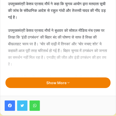
उपमुख्यमंत्री केशव प्रसाद मौर्य ने कहा कि चुनाव आयोग द्वारा मतदाता सूची
की जांच के संवैधानिक आदेश से राहुल गांधी और तेजस्वी यादव की नींद उड़
गई है।
उपमुख्यमंत्री केशव प्रसाद मौर्या ने बुधवार को सोशल मीडिया मंच एक्स पर
लिखा कि ‘इंडी ठगबंधन’ की बिहार बंद की घोषणा से साफ है विपक्ष की
बौखलाहट चरम पर है। ‘चोर की दाढ़ी में तिनका’ और ‘चोर मचाए शोर’ ये
कहावतें आज पूरी तरह चरितार्थ हो गई हैं। बिहार चुनाव में ठगबंधन को जनता
का समर्थन नहीं मिल रहा है। एनडीए की जीत और इंडी ठगबंधन की हार तय
है।
उन्होंने आगे लिखा कि चुनाव आयोग द्वारा मतदाता सूची की जांच के संवैधानिक
Show More
आदेश से राहुल गांधी और तेजस्वी यादव की नींद उड़ गई है। संविधान विरोधी
गतिविधियों के जरिए बाबा साहेब डॉ. भीमराव अंबेडकर जी का अपमान किया
जा रहा है, जिसे बिहार की जनता कतई सहन नहीं करेगी। अफ़वाह और
Facebook
Twitter
WhatsApp
दुष्प्रचार से अब कुछ हासिल नहीं होगा।