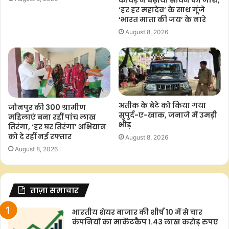
कांवड़ ने बढ़ाया सावन का जोश,
‘हर हर महादेव’ के साथ गूंजे
‘भारत माता की जय’ के नारे
August 8, 2026
अतीक के बेटे को किया गया
जौनपुर की 300 ग्रामीण
सुपुर्द-ए-खाक, जनाजे में उमड़ी
महिलाएं बना रहीं पांच लाख
भीड़
तिरंगा, ‘हर घर तिरंगा’ अभियान
को दे रहीं नई रफ्तार
August 8, 2026
August 8, 2026
ताज़ा समाचार
भारतीय शेयर बाजार की शीर्ष 10 में से चार
कंपनियों का मार्केटकैप 1.43 लाख करोड़ रुपए