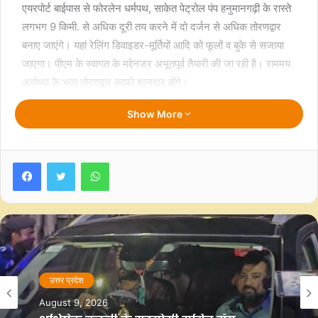
एयरपोर्ट बाईपास से फोरलेन धर्मपथ, साकेत पेट्रोल पंप हनुमानगढ़ी के रास्ते
लगभग 9 किमी. से अधिक दूरी तय करने में दो दर्जन से अधिक तोरणद्वार
बनाए जाएंगे। यहां रेलिंग डिवाइडर-मूर्तियों आदि को फूलों व बुके से सजाया
जाएगा। पीएम के स्वागत के मद्देनजर अभूतपूर्व तैयारी की जा रही है। राममय
अयोध्या के भव्य तोरणद्वार काफी शानदार होंगे।
Show More
देशी-विदेशी फूलों से महक उठेगी अयोध्या
अयोध्या के रहने वाले बालकृष्ण सैनी अपनी टीम के साथ काम में जुटे हैं।
उन्होंने बताया कि पीएम के स्वागत में देशी-विदेशी फूलों से अयोध्या महक
Facebook
Twitter
WhatsApp
उठेगी। लगभग 20 डीसीएम से अधिक फूल (अनुमानित 1,44,000 कुंतल)
लगाए जाएंगे। इनमें कोलकाता से गेंदा की लड़ी, कानपुर व दिल्ली से अशोक
की पत्ती, दिल्ली से कर फ्लावर व बेंगलुरु से विदेशी फूल आएंगे। इनमें आर्केड,
इनथेरियम, कोनिया, कार्नेसन, टाटा रोज, स्टार, डेली, जरबेरा के साथ ही
विक्टोरिया, सन ऑफ इंडिया, पैराग्रास, मनोकोमली, चाइना पत्ती, घोड़ापाम,
एरिका पान आदि से सजावट की जाएगी। वहीं गेंदा, गुलाब, रजनीगंधा, कनेर,
डहलिया आदि फूल से भी रास्तों को सजाया जाएगा।
उत्तर प्रदेश
उत्तर प्रदेश
August 9, 2026