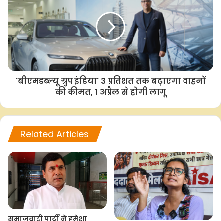
o
A
e
i
o
p
r
n
k
p
k
'बीएमडब्ल्यू ग्रुप इंडिया' 3 प्रतिशत तक बढ़ाएगा वाहनों
की कीमत, 1 अप्रैल से होगी लागू
Related Articles
समाजवादी पार्टी ने हमेशा