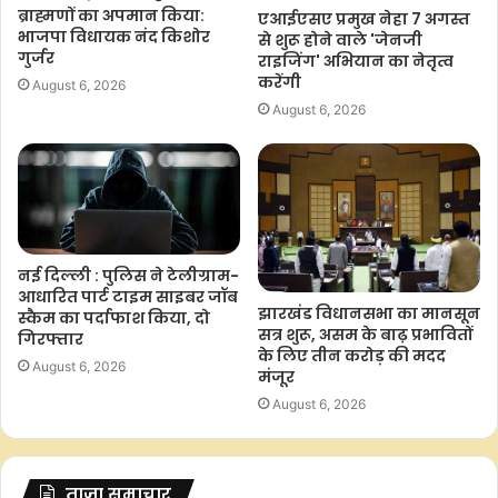
ब्राह्मणों का अपमान किया:
एआईएसए प्रमुख नेहा 7 अगस्त
भाजपा विधायक नंद किशोर
से शुरू होने वाले 'जेनजी
गुर्जर
राइजिंग' अभियान का नेतृत्व
करेंगी
August 6, 2026
August 6, 2026
नई दिल्ली : पुलिस ने टेलीग्राम-
आधारित पार्ट टाइम साइबर जॉब
झारखंड विधानसभा का मानसून
स्कैम का पर्दाफाश किया, दो
सत्र शुरू, असम के बाढ़ प्रभावितों
गिरफ्तार
के लिए तीन करोड़ की मदद
August 6, 2026
मंजूर
August 6, 2026
ताज़ा समाचार