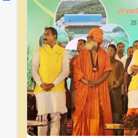
Link
Share