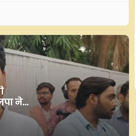
और आधारभूत विकास को नई गति: धामी
कैबिनेट के ऐतिहासिक फैसले
यूपी में पूर्ण बहुमत से बनेगी बसपा सरकार,
2007 का जनादेश दोहराएगी पार्टी: सतीश
कुमार सिंह
दिल्ली-एनसीआर में मूसलाधार बारिश से
जलभराव, कई इलाकों में ट्रैफिक जाम; रेड
अलर्ट जारी
आईओसीएल में 433 अप्रेंटिस पदों पर भर्ती
शुरू, 6 सितंबर तक करें आवेदन
ी
जपा ने
झारखंड में 14 दिन से सड़कों पर छात्र, अब
जाकर राहुल गांधी ने जताई चिंता : नीरज
िया
कुमार
हस्तशिल्प विश्वविद्यालय की दिशा में काम
जारी, बुनकरों-शिल्पकारों को मिलेगी नई