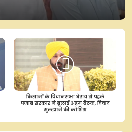
पहचान : राज्यपाल आनंदीबेन पटेल
मोहन भागवत का युवाओं से संवाद राष्ट्र
निर्माण की दिशा में अहम कदम: सतीश
महाना
सरकार छात्रों की आवाज दबा रही है, गृहमंत्री
संसद में जवाब देने से बच रहे: प्रियंका गांधी
'ब्राह्मणों के नाम पर वोट चाहिए, सत्ता सिर्फ
परिवार के लिए', ब्रजेश पाठक का सपा पर
हमला
किसानों के विधानसभा घेराव से पहले
पंजाब सरकार ने बुलाई अहम बैठक, विवाद
सुलझाने की कोशिश