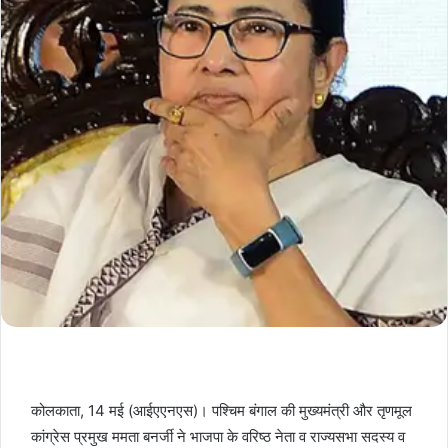
कोलकाता, 14 मई (आईएएनएस)। पश्‍चिम बंगाल की मुख्‍यमंत्री और तृणमूल
कांग्रेस प्रमुख ममता बनर्जी ने भाजपा के वरिष्‍ठ नेता व राज्‍यसभा सदस्‍य व