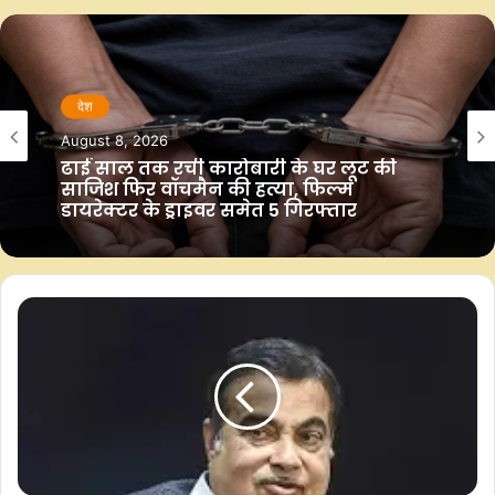
b
s
t
L
e
o
A
e
i
o
p
r
n
k
p
k
देश
August 8, 2026
ढाई साल तक रची कारोबारी के घर लूट की
साजिश फिर वॉचमैन की हत्या, फिल्म
डायरेक्टर के ड्राइवर समेत 5 गिरफ्तार