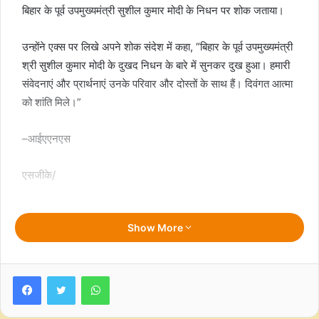
बिहार के पूर्व उपमुख्यमंत्री सुशील कुमार मोदी के निधन पर शोक जताया।
उन्‍होंने एक्‍स पर लिखे अपने शोक संदेश में कहा, “बिहार के पूर्व उपमुख्यमंत्री
श्री सुशील कुमार मोदी के दुखद निधन के बारे में सुनकर दुख हुआ। हमारी
संवेदनाएं और प्रार्थनाएं उनके परिवार और दोस्तों के साथ हैं। दिवंगत आत्मा
को शांति मिले।”
–आईएएनएस
एसजीके/
Show More
F
W
T
C
S
a
h
w
o
h
Facebook
Twitter
WhatsApp
c
a
i
p
a
e
t
t
y
r