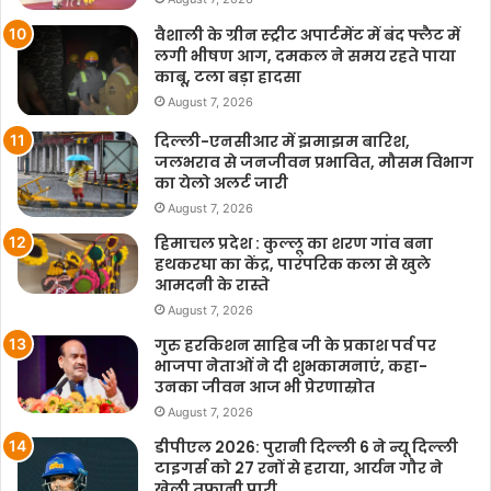
वैशाली के ग्रीन स्ट्रीट अपार्टमेंट में बंद फ्लैट में
लगी भीषण आग, दमकल ने समय रहते पाया
काबू, टला बड़ा हादसा
August 7, 2026
दिल्ली-एनसीआर में झमाझम बारिश,
जलभराव से जनजीवन प्रभावित, मौसम विभाग
का येलो अलर्ट जारी
August 7, 2026
हिमाचल प्रदेश : कुल्लू का शरण गांव बना
हथकरघा का केंद्र, पारंपरिक कला से खुले
आमदनी के रास्ते
August 7, 2026
गुरु हरकिशन साहिब जी के प्रकाश पर्व पर
भाजपा नेताओं ने दी शुभकामनाएं, कहा-
उनका जीवन आज भी प्रेरणास्रोत
August 7, 2026
डीपीएल 2026: पुरानी दिल्ली 6 ने न्यू दिल्ली
टाइगर्स को 27 रनों से हराया, आर्यन गौर ने
खेली तूफानी पारी