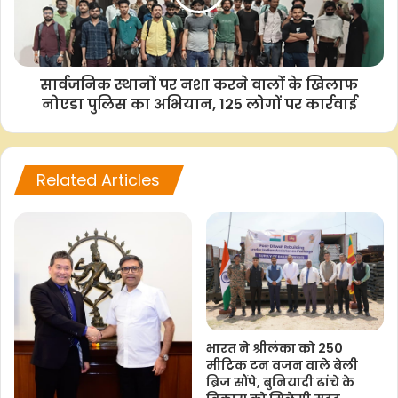
–आईएएनएस
केआर/
सार्वजनिक स्थानों पर नशा करने वालों के खिलाफ
नोएडा पुलिस का अभियान, 125 लोगों पर कार्रवाई
F
W
T
C
S
Related Articles
a
h
w
o
h
c
a
i
p
a
e
t
t
y
r
b
s
t
L
e
o
A
e
i
o
p
r
n
k
p
k
भारत ने श्रीलंका को 250
मीट्रिक टन वजन वाले बेली
ब्रिज सौंपे, बुनियादी ढांचे के