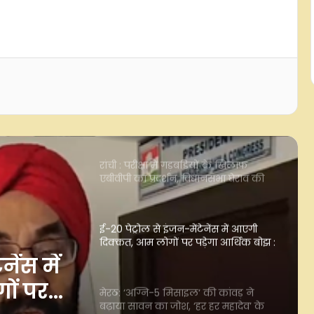
छात्रों के मुद्दे पर अखिलेश प्रताप सिंह ने
भाजपा को घेरा, कहा- देश के भविष्य की
आवाज सुननी चाहिए
रांची : परीक्षा में गड़बड़ियों के खिलाफ
एबीवीपी का प्रदर्शन, विधानसभा घेराव की
चेतावनी
ई-20 पेट्रोल से इंजन-मेंटेनेंस में आएगी
दिक्कत, आम लोगों पर पड़ेगा आर्थिक बोझ :
संतोष सलूजा
मेरठ: ‘अग्नि-5 मिसाइल‘ की कांवड़ ने
बढ़ाया सावन का जोश, ‘हर हर महादेव’ के
साथ गूंजे ‘भारत माता की जय’ के नारे
‘ की
ा जोश,
जौनपुर की 300 ग्रामीण महिलाएं बना रहीं
पांच लाख तिरंगा, ‘हर घर तिरंगा’ अभियान