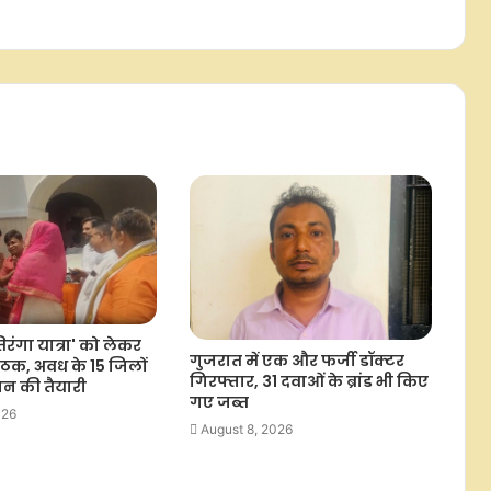
छात्रों के मुद्दे पर अखिलेश प्रताप सिंह ने
भाजपा को घेरा, कहा- देश के भविष्य की
आवाज सुननी चाहिए
रांची : परीक्षा में गड़बड़ियों के खिलाफ
एबीवीपी का प्रदर्शन, विधानसभा घेराव की
चेतावनी
ई-20 पेट्रोल से इंजन-मेंटेनेंस में आएगी
दिक्कत, आम लोगों पर पड़ेगा आर्थिक बोझ :
संतोष सलूजा
तिरंगा यात्रा' को लेकर
गुजरात में एक और फर्जी डॉक्टर
ठक, अवध के 15 जिलों
मेरठ: ‘अग्नि-5 मिसाइल‘ की कांवड़ ने
गिरफ्तार, 31 दवाओं के ब्रांड भी किए
ोजन की तैयारी
बढ़ाया सावन का जोश, ‘हर हर महादेव’ के
गए जब्त
साथ गूंजे ‘भारत माता की जय’ के नारे
026
August 8, 2026
जौनपुर की 300 ग्रामीण महिलाएं बना रहीं