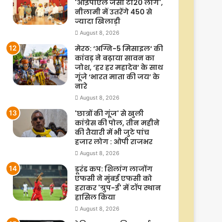
'आईपीएल जैसी टी20 लीग',
नीलामी में उतरेंगे 450 से
ज्यादा खिलाड़ी
August 8, 2026
मेरठ: ‘अग्नि-5 मिसाइल‘ की
कांवड़ ने बढ़ाया सावन का
जोश, ‘हर हर महादेव’ के साथ
गूंजे ‘भारत माता की जय’ के
नारे
August 8, 2026
'छात्रों की गूंज' से खुली
कांग्रेस की पोल, तीन महीने
की तैयारी में भी जुटे पांच
हजार लोग : ओपी राजभर
August 8, 2026
डूरंड कप: शिलांग लाजोंग
एफसी ने मुंबई एफसी को
हराकर 'ग्रुप-ई' में टॉप स्थान
हासिल किया
August 8, 2026