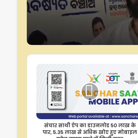
‘हर हर महादेव’ के साथ गू
‘भारत माता की जय’ के न
ई-20 पेट्रोल से इंजन-मेंटे
आएगी दिक्कत, आम लोग
पड़ेगा आर्थिक बोझ : संत
सलूजा
संचार साथी ऐप का डाउनलोड 50 लाख के
पार, 5.35 लाख से अधिक खोए हुए मोबाइल