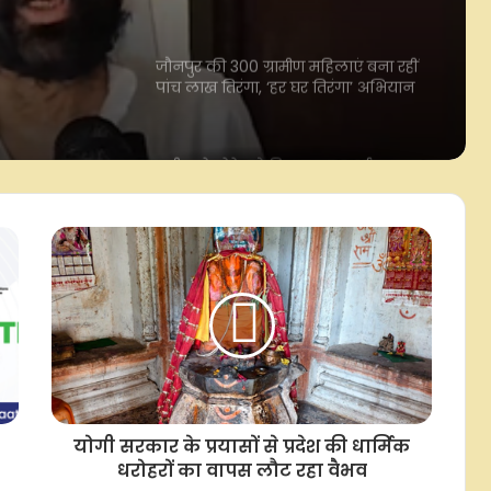
ंजे
को दे रहीं नई रफ्तार
ारे
नेंस में
अतीक के बेटे को किया गया सुपुर्द-ए-खाक,
जनाजे में उमड़ी भीड़
ों पर
ोष
जन्मदिन विशेष : डेब्यू फिल्म 'सौदागर' से
रातों-रात शोहरत, फिर मिली गुमनामी…
2027 के चुनाव में सपा के साथ रहेंगे,
अखिलेश यादव बनेंगे मुख्यमंत्री: बाबू सिंह
कुशवाहा
नई दिल्ली में पीएम मोदी से मिले सीएम
योगी, भाजपा अध्यक्ष नितिन नवीन से भी की
मुलाकात
योगी सरकार के प्रयासों से प्रदेश की धार्मिक
सीबीआई ने रिश्वत के मामले में पोस्ट ऑफिस
धरोहरों का वापस लौट रहा वैभव
के अधिकारी को किया गिरफ्तार