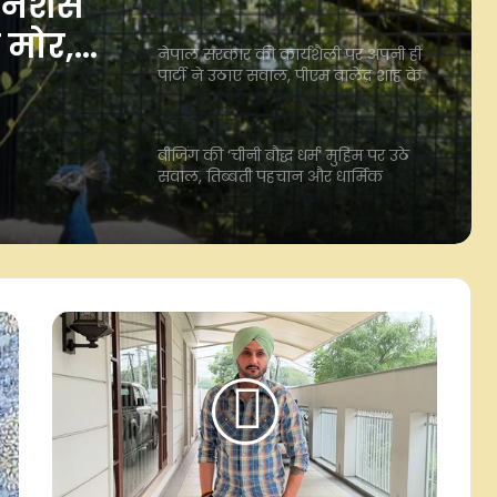
ैली पर
सवाल,
बीजिंग की ‘चीनी बौद्ध धर्म’ मुहिम पर उठे
 से बढ़ी
सवाल, तिब्बती पहचान और धार्मिक
स्वतंत्रता को लेकर चिंता
स नेशंस'
बिहार बॉर्डर से सटे गंडकी में औद्योगिक
इस्तेमाल के लिए गांजा की खेती को मिली
य मोर,
कानूनी मंजूरी
इजरायली मीडिया का दावा- कभी भी आ
सकती है ईरान के सुप्रीम लीडर मोजतबा की
मौत की खबर
दक्षिण कोरिया: शादी के लिए 'हतोत्साहित'
करने वाली नीतियों की समीक्षा करेंगे
राष्ट्रपति ली
यमन ने यूएनएससी के बयान का किया
स्वागत, कहा- ‘यही सही रास्ता’