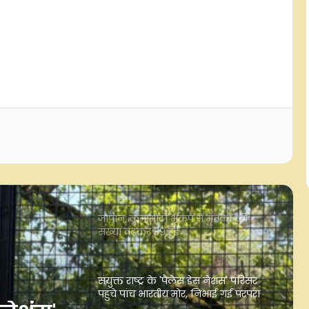
सख्त पाबंदियां लगा बलूचिस्तान को
पाकिस्तान 11 अगस्त का जश्न मनाने से
रोक नहीं सकता: बलूच कार्यकर्ता
ऑस्ट्रेलिया: एच5एन1 बर्ड फ्लू के मामले बढ़े,
संक्रमित पक्षियों की संख्या पहुंची 200 पार
जापान: कुमामोटो भूकंप में मृतकों की
संख्या बढ़कर 39 हुई
संयुक्त राष्ट्र के 'पैलेस डेस नेशंस' परिसर
पहुंचे पांच भारतीय मोर, निभाई गई परंपरा
नेपाल सरकार की कार्यशैली पर अपनी ही
पार्टी ने उठाए सवाल, पीएम बालेंद्र शाह के
पोस्ट से बढ़ी चर्चा