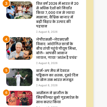
वित्त वर्ष 2026 में भारत ने 20
से अधिक देशों को निर्यात
किया 7,000 टन से ज्यादा
मखाना, वैश्विक बाजार में
बढ़ी बिहार के उत्पाद की
पहचान
August 8, 2026
जेपीएससी-जेएसएसी
विवाद: आंदोलित छात्रों के
बीच रांची पहुंचे पीयूष मिश्रा,
बोले- आपकी आवाज
जायज, गाया ‘आरंभ है प्रचंड’
August 8, 2026
वार्म-अप मैच में देवदत्त
पड्डिकल का शतक, दूसरे दिन
के खेल तक भारत मजबूत
August 8, 2026
आर्सेनल ने ब्राजील के
मिडफील्डर ब्रूनो गुइमारेस के
साथ करार किया