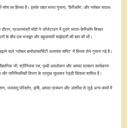
 की सोच का हिस्सा है। इसके तहत भारत गुयाना, ‘कैरिकॉम’, और ग्लोबल साउथ
 दौरान, प्रधानमंत्री मोदी ने जॉर्जटाउन में दूसरे भारत-कैरिकॉम शिखर
दारों के बीच एक मजबूत और बहुआयामी साझेदारी की बात की थी।
़ाने वाले ‘ग्लोबल बायोडायवर्सिटी अलायंस समिट’ में हिस्सा लेने गुयाना गई है।
इजरायली मीडिया का दावा- कभी भी आ
े वैज्ञानिक जी. श्रीनिवास राव, पृथ्वी अवलोकन और आपदा प्रबंधन कार्यक्रम
सकती है ईरान के सुप्रीम लीडर मोजतबा की
र पारिस्थितिकी विभाग के प्रमुख सुधाकर रेड्डी चिंताला शामिल हैं।
मौत की खबर
ञान, जलवायु परिवर्तन, कृषि, आपदा प्रबंधन और अंतरिक्ष से जुड़े अन्य कामों में
दक्षिण कोरिया: शादी के लिए 'हतोत्साहित'
करने वाली नीतियों की समीक्षा करेंगे
राष्ट्रपति ली
यमन ने यूएनएससी के बयान का किया
स्वागत, कहा- ‘यही सही रास्ता’