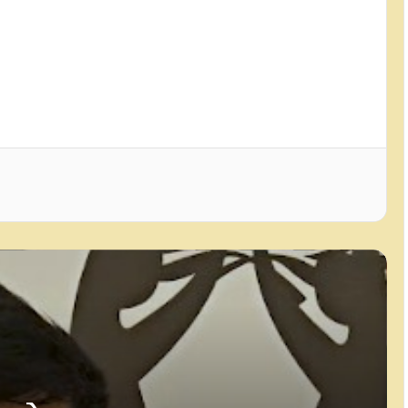
मुंबई में मोहन भागवत का जेन-जी और
जेन-अल्फा से संवाद: शिक्षा, राजनीति और
युवा भूमिका पर खुलकर हुई चर्चा
झारखंड में परीक्षा गड़बड़ी को लेकर
निशिकांत दुबे ने दी भूख हड़ताल की चेतावनी
भरत तिवारी के परिवार ने प्रशांत किशोर के
दावे को बताया झूठ, मानहानि का केस
करने की चेतावनी
'भाखड़ा बांध पूरी तरह सुरक्षित है', पंजाब के
मंत्री ने विधानसभा को बताया
सरकार हर मुद्दे पर चर्चा को तैयार, विपक्ष
सिर्फ बयानबाजी कर रहा: भाजपा सांसद
नरेश बंसल