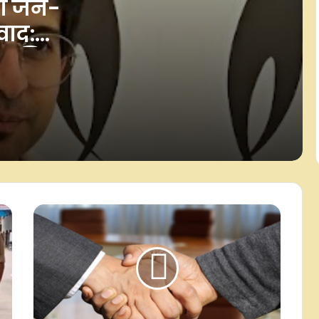
ा जेन-
वाद:
गुजरात: कच्छ में मादक पदार्थों के तस्कर से
22.31 लाख रुपए की संपत्ति जब्त
ा भूमिका
एयरफोर्स के पायलट तैयार, बस तेजस मार्क
1ए जेट का इंतजार, कइयों की ट्रेनिंग हो
चुकी है पूरी
नागालैंड और अरुणाचल प्रदेश में भूस्खलन:
राहुल गांधी, प्रियंका-खड़गे ने घायलों के
जल्द स्वस्थ होने की कामना की
असम में बाढ़ राहत के नाम पर चंदा वसूली
पर सख्ती, सीएम हिमंत सरमा ने पुलिस को
दिए कार्रवाई के निर्देश
पंजाब: संगरूर पुलिस की कार्रवाई, ड्रग्स के
साथ दो तस्कर गिरफ्तार