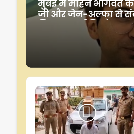
मुंबई में मोहन भागवत क
जी और जेन-अल्फा से सं
शिक्षा, राजनीति और युव
पर खुलकर हुई चर्चा