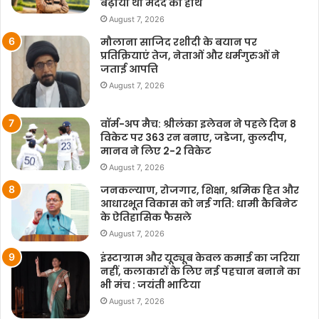
बढ़ाया था मदद का हाथ
August 7, 2026
मौलाना साजिद रशीदी के बयान पर
प्रतिक्रियाएं तेज, नेताओं और धर्मगुरुओं ने
जताई आपत्ति
August 7, 2026
वॉर्म-अप मैच: श्रीलंका इलेवन ने पहले दिन 8
विकेट पर 363 रन बनाए, जडेजा, कुलदीप,
मानव ने लिए 2-2 विकेट
August 7, 2026
जनकल्याण, रोजगार, शिक्षा, श्रमिक हित और
आधारभूत विकास को नई गति: धामी कैबिनेट
के ऐतिहासिक फैसले
August 7, 2026
इंस्टाग्राम और यूट्यूब केवल कमाई का जरिया
नहीं, कलाकारों के लिए नई पहचान बनाने का
भी मंच : जयंती भाटिया
August 7, 2026