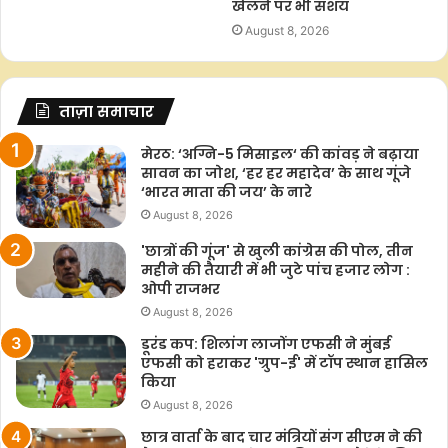
खेलने पर भी संशय
August 8, 2026
ताज़ा समाचार
मेरठ: ‘अग्नि-5 मिसाइल‘ की कांवड़ ने बढ़ाया
सावन का जोश, ‘हर हर महादेव’ के साथ गूंजे
‘भारत माता की जय’ के नारे
August 8, 2026
'छात्रों की गूंज' से खुली कांग्रेस की पोल, तीन
महीने की तैयारी में भी जुटे पांच हजार लोग :
ओपी राजभर
August 8, 2026
डूरंड कप: शिलांग लाजोंग एफसी ने मुंबई
एफसी को हराकर 'ग्रुप-ई' में टॉप स्थान हासिल
किया
August 8, 2026
छात्र वार्ता के बाद चार मंत्रियों संग सीएम ने की