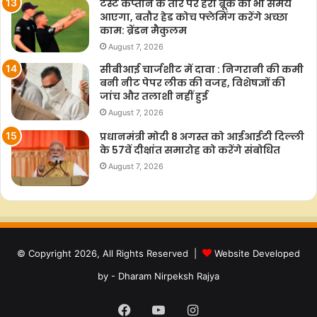
टेस्ट कप्तान के तौर पर हैरी ब्रूक का भी समय
आएगा, बतौर हेड कोच फ्लेमिंग करेंगे अच्छा
काम: ब्रेंडन मैकुलम
August 7, 2026
सीबीआई चार्जशीट में दावा : निगरानी की कमी
बनी नीट पेपर लीक की वजह, विशेषज्ञों की
जांच और तलाशी नहीं हुई
August 7, 2026
प्रधानमंत्री मोदी 8 अगस्त को आईआईटी दिल्ली
के 57वें दीक्षांत समारोह को करेंगे संबोधित
August 7, 2026
© Copyright 2026, All Rights Reserved |
Website Developed
by - Dharam Nirpeksh Rajya
Facebook
YouTube
Instagram