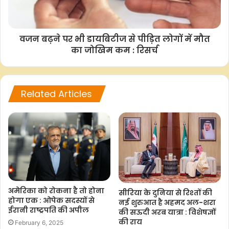
b
s
t
L
e
o
A
e
i
o
p
r
n
वजन बढ़ने पर भी डायबिटीज से पीड़ित लोगों में मौत
k
p
k
का जोखिम कम : रिसर्च
Related Articles
अमेरिका को रोकना है तो होना
सीरिया के दुनिया से रिश्तों की
होगा एक : ओपेक सदस्यों से
नई शुरुआत है अहमद अल-शरा
ईरानी राष्ट्रपति की अपील
की सऊदी अरब यात्रा : विशेषज्ञों
की राय
February 6, 2025