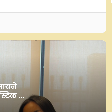
'आप पर बहुत गर्व है', नीरज चोपड़ा ने
अंडर-20 वर्ल्ड्स में रजत पदक जीतने वाले
आशीष यादव को दी बधाई
ऑस्ट्रेलिया इलेवन ने बांग्लादेश को बुरी
तरह हराया, हेड कोच फिल सिमंस ने
बल्लेबाजी पर जताई चिंता
भारत बनाम श्रीलंका: सुदर्शन पहले टेस्ट से
बाहर, दूसरे मैच में खेलने पर भी संशय
लोकसभा अध्यक्ष ओम बिरला ने सीडब्ल्यूजी
2026 की गोल्ड मेडलिस्ट बॉक्सर अरुंधति
को किया सम्मानित
मायने
्टिक में
मुख्यमंत्री भगवंत मान ने की शेर-ए-पंजाब
टी20 कप के खिलाड़ियों संग मुलाकात,
े के
अभिषेक-अर्शदीप भी रहे मौजूद