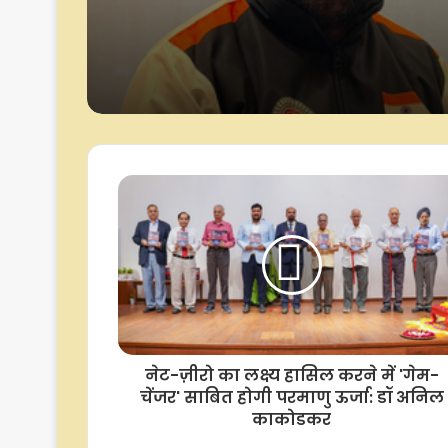
बाद बोलीं अरिहा
नेट-ज़ीरो का लक्ष्य हासिल करने में 'गेम-
चेंजर' साबित होगी परमाणु ऊर्जा: डॉ अनिल
काकोडकर