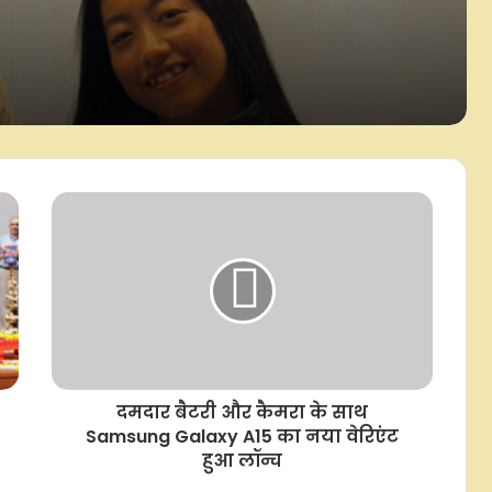
वास्को द गामा क्लब ने अर्जेंटीना के फॉरवर्ड
खिलाड़ी कोलिडियो को किया साइन, 2029
तक के लिए हुआ करार
मुझे लगता है कि मैं टेस्ट में सलामी
बल्लेबाज के तौर पर अच्छी भूमिका निभा
सकता हूं: ट्रेविस हेड
आईपीएल 2027 को लेकर ऑस्ट्रेलियाई
खिलाड़ियों को लेने पड़ सकते हैं मुश्किल
फैसले: मैकडोनाल्ड
कैनेडियन ओपन: फर्नांडीज ने मीरा आंद्रीवा
को हराकर बनाई अंतिम 16 में जगह,
ओसाका से होगा मुकाबला
दमदार बैटरी और कैमरा के साथ
Samsung Galaxy A15 का नया वेरिएंट
हुआ लॉन्च